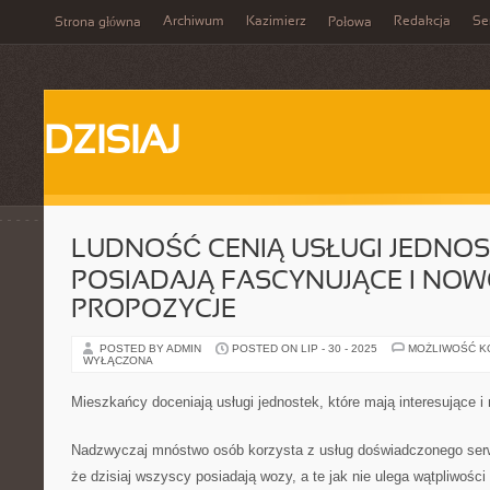
Archiwum
Kazimierz
Redakcja
Se
Strona główna
Połowa
DZISIAJ
LUDNOŚĆ CENIĄ USŁUGI JEDNOST
POSIADAJĄ FASCYNUJĄCE I NO
PROPOZYCJE
POSTED BY ADMIN
POSTED ON LIP - 30 - 2025
MOŻLIWOŚĆ 
WYŁĄCZONA
Mieszkańcy doceniają usługi jednostek, które mają interesujące 
Nadzwyczaj mnóstwo osób korzysta z usług doświadczonego se
że dzisiaj wszyscy posiadają wozy, a te jak nie ulega wątpliwości