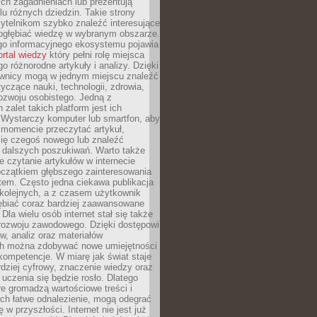
ch zagadnieniach lub prezentują
lu różnych dziedzin. Takie strony
ytelnikom szybko znaleźć interesujące
 pogłębiać wiedzę w wybranym obszarze.
go informacyjnego ekosystemu pojawia
ortal wiedzy
który pełni rolę miejsca
 różnorodne artykuły i analizy. Dzięki
wnicy mogą w jednym miejscu znaleźć
tyczące nauki, technologii, zdrowia,
 rozwoju osobistego. Jedną z
 zalet takich platform jest ich
 Wystarczy komputer lub smartfon, aby
momencie przeczytać artykuł,
się czegoś nowego lub znaleźć
o dalszych poszukiwań. Warto także
 czytanie artykułów w internecie
czątkiem głębszego zainteresowania
em. Często jedna ciekawa publikacja
 kolejnych, a z czasem użytkownik
ębiać coraz bardziej zaawansowane
Dla wielu osób internet stał się także
rozwoju zawodowego. Dzięki dostępowi
w, analiz oraz materiałów
h można zdobywać nowe umiejętności
kompetencje. W miarę jak świat staje
rdziej cyfrowy, znaczenie wiedzy oraz
 uczenia się będzie rosło. Dlatego
re gromadzą wartościowe treści i
ich łatwe odnalezienie, mogą odegrać
 w przyszłości. Internet nie jest już