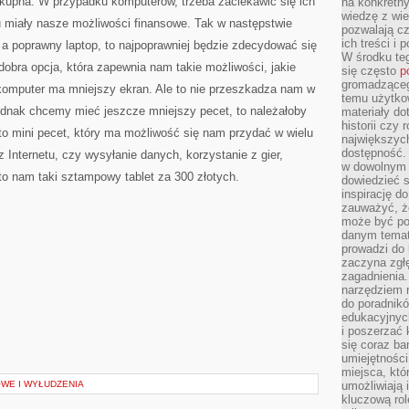
upna. W przypadku komputerów, trzeba zaciekawić się ich
na konkretny
wiedzę z wie
tu miały nasze możliwości finansowe. Tak w następstwie
pozwalają cz
ich treści i
a poprawny laptop, to najpoprawniej będzie zdecydować się
W środku te
dobra opcja, która zapewnia nam takie możliwości, jakie
się często
p
gromadzącego
 komputer ma mniejszy ekran. Ale to nie przeszkadza nam w
temu użytko
jednak chcemy mieć jeszcze mniejszy pecet, to należałoby
materiały do
historii czy
 to mini pecet, który ma możliwość się nam przydać w wielu
największych
dostępność.
 Internetu, czy wysyłanie danych, korzystanie z gier,
w dowolnym 
 to nam taki sztampowy tablet za 300 złotych.
dowiedzieć 
inspirację d
zauważyć, że
może być po
danym temat
prowadzi do
zaczyna zgł
zagadnienia. 
narzędziem 
do poradnikó
edukacyjnyc
i poszerzać 
się coraz ba
umiejętności
miejsca, któ
WE I WYŁUDZENIA
umożliwiają 
kluczową rolę