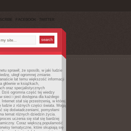
SCRIBE
FACEBOOK
TWITTER
netu sprawił, że sposób, w jaki ludzie
edzę, uległ ogromnej zmianie.
anaście lat temu większość informacji
a głównie w książkach,
ch oraz specjalistycznych
. Dziś ogromna część tej wiedzy
 w sieci i jest dostępna dla każdego
Internet stał się przestrzenią, w której
ę ludzie z różnych części świata. Mogą
ać się doświadczeniami, pomysłami
na temat różnych dziedzin życia.
proces uczenia się stał się bardziej
namiczny. Coraz większą popularność
rwisy tematyczne, które skupiają się