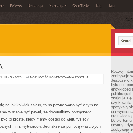
erz
Redakcja
Sensacja?
Tagi
Tagi
Połowa
Spis Treści
SUB
A
Rozwój inter
zdobywają wi
KOSZTY
LIP - 5 - 2025
MOŻLIWOŚĆ KOMENTOWANIA
ZOSTAŁA
Jeszcze kilk
LAPTOPA
była dostępn
encyklopedia
publikacjach
znajduje się
użytkownika. 
ię na jakikolwiek zakup, to na pewno warto być o tym na
spotykają si
oni wymieni
śmy w stanie być pewni, że dokonaliśmy porządnego
oraz wiedzą 
 być to proste, kiedy mamy dostęp do wielu tysięcy
Dzięki temu 
otwarty i dy
różnych firm, wytwórców. Jednakże za pomocą właściwych
zdobywają se