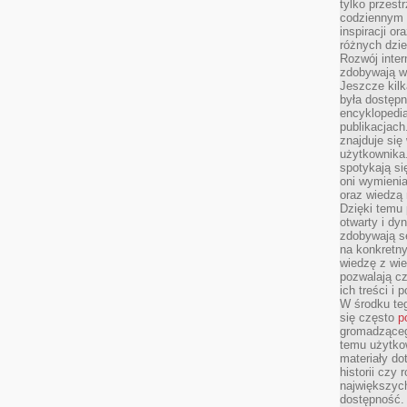
tylko przestr
codziennym 
inspiracji o
różnych dzie
Rozwój inter
zdobywają wi
Jeszcze kilk
była dostępn
encyklopedia
publikacjach
znajduje się
użytkownika. 
spotykają si
oni wymieni
oraz wiedzą 
Dzięki temu 
otwarty i dy
zdobywają se
na konkretny
wiedzę z wie
pozwalają cz
ich treści i
W środku te
się często
p
gromadzącego
temu użytko
materiały do
historii czy
największych
dostępność.