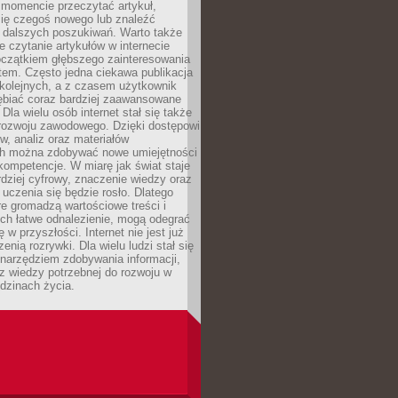
momencie przeczytać artykuł,
się czegoś nowego lub znaleźć
o dalszych poszukiwań. Warto także
 czytanie artykułów w internecie
czątkiem głębszego zainteresowania
em. Często jedna ciekawa publikacja
 kolejnych, a z czasem użytkownik
ębiać coraz bardziej zaawansowane
Dla wielu osób internet stał się także
rozwoju zawodowego. Dzięki dostępowi
w, analiz oraz materiałów
h można zdobywać nowe umiejętności
kompetencje. W miarę jak świat staje
rdziej cyfrowy, znaczenie wiedzy oraz
 uczenia się będzie rosło. Dlatego
re gromadzą wartościowe treści i
ich łatwe odnalezienie, mogą odegrać
 w przyszłości. Internet nie jest już
zenią rozrywki. Dla wielu ludzi stał się
narzędziem zdobywania informacji,
raz wiedzy potrzebnej do rozwoju w
dzinach życia.