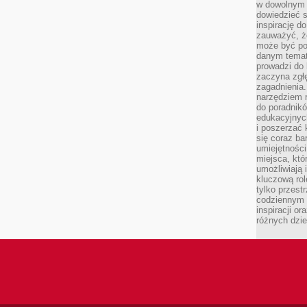
w dowolnym 
dowiedzieć 
inspirację d
zauważyć, że
może być po
danym temat
prowadzi do
zaczyna zgł
zagadnienia. 
narzędziem 
do poradnikó
edukacyjnyc
i poszerzać 
się coraz ba
umiejętności
miejsca, któ
umożliwiają 
kluczową rolę
tylko przestr
codziennym 
inspiracji o
różnych dzie