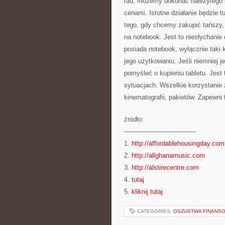
rad, możemy dokonać należytego k
cenami. Istotne działanie będzie 
tego, gdy chcemy zakupić tańszy, 
na notebook. Jest to niesłychanie 
posiada notebook, wyłącznie taki
jego użytkowaniu. Jeśli niemniej 
pomyśleć o kupieniu tabletu. Jest
sytuacjach. Wszelkie korzystanie z
kinematografii, pakietów. Zapewni
źródło:
———————————
1.
http://affordablehousingday.com
2.
http://allghanamusic.com
3.
http://alstirecentre.com
4.
tutaj
5.
kliknij tutaj
CATEGORIES:
OSZUSTWA FINANSO