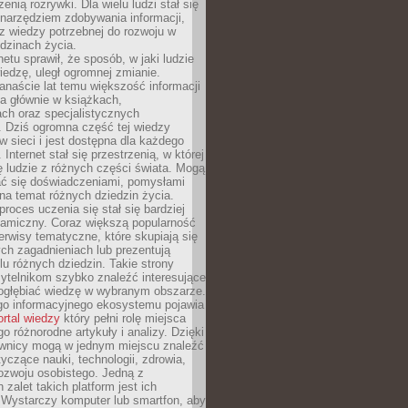
zenią rozrywki. Dla wielu ludzi stał się
narzędziem zdobywania informacji,
raz wiedzy potrzebnej do rozwoju w
dzinach życia.
netu sprawił, że sposób, w jaki ludzie
edzę, uległ ogromnej zmianie.
anaście lat temu większość informacji
a głównie w książkach,
ch oraz specjalistycznych
. Dziś ogromna część tej wiedzy
 w sieci i jest dostępna dla każdego
Internet stał się przestrzenią, w której
ę ludzie z różnych części świata. Mogą
ać się doświadczeniami, pomysłami
na temat różnych dziedzin życia.
proces uczenia się stał się bardziej
namiczny. Coraz większą popularność
rwisy tematyczne, które skupiają się
ch zagadnieniach lub prezentują
lu różnych dziedzin. Takie strony
ytelnikom szybko znaleźć interesujące
 pogłębiać wiedzę w wybranym obszarze.
go informacyjnego ekosystemu pojawia
ortal wiedzy
który pełni rolę miejsca
 różnorodne artykuły i analizy. Dzięki
wnicy mogą w jednym miejscu znaleźć
tyczące nauki, technologii, zdrowia,
 rozwoju osobistego. Jedną z
 zalet takich platform jest ich
 Wystarczy komputer lub smartfon, aby