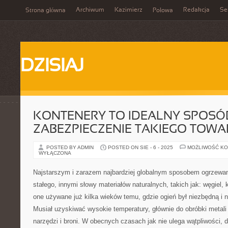
Archiwum
Kazimierz
Redakcja
Se
Strona główna
Połowa
DZISIAJ
KONTENERY TO IDEALNY SPOSÓ
ZABEZPIECZENIE TAKIEGO TOWA
POSTED BY ADMIN
POSTED ON SIE - 6 - 2025
MOŻLIWOŚĆ K
WYŁĄCZONA
Najstarszym i zarazem najbardziej globalnym sposobem ogrzewani
stałego, innymi słowy materiałów naturalnych, takich jak: węgiel, 
one używane już kilka wieków temu, gdzie ogień był niezbędną i 
Musiał uzyskiwać wysokie temperatury, głównie do obróbki metali
narzędzi i broni. W obecnych czasach jak nie ulega wątpliwości, 