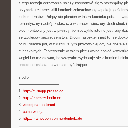
z tego rodzaju ogrzewania należy zaopatrzyć się w szczególny pie
przypadku elitarnej willi kominek zainstalowany w pokoju gościnn
junkers kraków. Palący się płomień w takim kominku potrafi stwor
romantyczny nastrój, zwłaszcza w zimowe wieczory. Jeśli chodz
piec montowany jest w piwnicy, bo niezwykle istotne jest, aby dzie
ze względów bezpieczeństwa. Drugim aspektem jest to, że dookoł
brud i osadza pył, w związku z tym przyzwoiciej gdy nie dostaje s
mieszkalnych. Teoretycznie w takim piecu wolno spalać wszystko,
węgiel lub też drewno, bo wszystko wydostaje się z komina i niek
procesie spalania są w stanie być trujące.
źródło:
———————————
1.
http://m-ruopp-presse.de
2.
http://maerker-berlin.de
3.
więcej na ten temat
4.
pełna wersja
5.
http://mainecoon-von-nordenholz.de