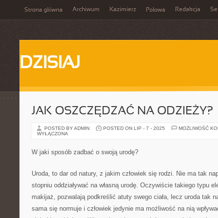
Archiwum
Kazimierz
Redakcja
Se
Strona główna
Połowa
DZISIAJ
JAK OSZCZĘDZAĆ NA ODZIEŻY?
POSTED BY ADMIN
POSTED ON LIP - 7 - 2025
MOŻLIWOŚĆ K
WYŁĄCZONA
W jaki sposób zadbać o swoją urodę?
Uroda, to dar od natury, z jakim człowiek się rodzi. Nie ma tak 
stopniu oddziaływać na własną urodę. Oczywiście takiego typu ele
makijaż, pozwalają podkreślić atuty swego ciała, lecz uroda tak n
sama się normuje i człowiek jedynie ma możliwość na nią wpływa