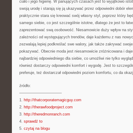
ciało i jego higienę. W panujących czasach jest to wyjątkowo istot
swoją urodę i starają się ją ukazywać przez odpowiedni dobór el
praktycznie stara się kreować swój własny styl, poprzez który bę
samego siebie, co jest szczególnie istotne, dlatego że jest to łat
zaprezentować swą osobowość. Niesamowicie duży wpływ na sty
zależności od występujących trendów, daje każdemu z nas nowyc
zezwalają lepiej podkreślać swe walory, jak także zakrywać swoj
pokazywać. Obecnie moda jest niesamowicie zróżnicowana i daje
najbardziej odpowiedniego dla siebie, co umożliwi nie tylko wyglą
również dostarczy odpowiedni komfort i wygodę. Jest to szczególn
preferuje, też dostarczał odpowiedni poziom komfortu, co da okaz
źródło:
———————————
1.
http://thatcorporatemagicguy.com
2.
http://therawfoodproject.com
3.
http://theredmonranch.com
4.
sprawdź to
5.
czytaj na blogu