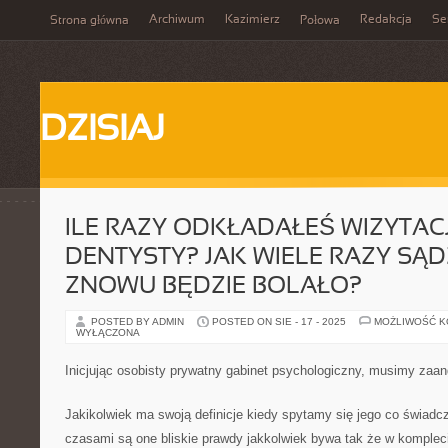
Archiwum
Kazimierz
Redakcja
Se
Strona główna
Połowa
DZISIAJ
ILE RAZY ODKŁADAŁEŚ WIZYTAC
DENTYSTY? JAK WIELE RAZY SĄDZ
ZNOWU BĘDZIE BOLAŁO?
POSTED BY ADMIN
POSTED ON SIE - 17 - 2025
MOŻLIWOŚĆ 
WYŁĄCZONA
Inicjując osobisty prywatny gabinet psychologiczny, musimy zaa
Jakikolwiek ma swoją definicje kiedy spytamy się jego co świadc
czasami są one bliskie prawdy jakkolwiek bywa tak że w komplecie