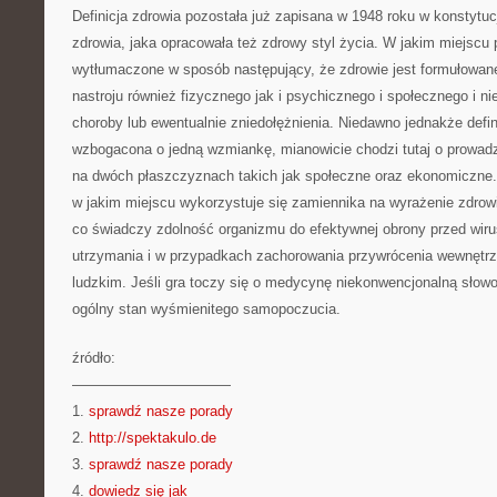
Definicja zdrowia pozostała już zapisana w 1948 roku w konstytucj
zdrowia, jaka opracowała też zdrowy styl życia. W jakim miejscu 
wytłumaczone w sposób następujący, że zdrowie jest formułowa
nastroju również fizycznego jak i psychicznego i społecznego i ni
choroby lub ewentualnie zniedołężnienia. Niedawno jednakże defin
wzbogacona o jedną wzmiankę, mianowicie chodzi tutaj o prowad
na dwóch płaszczyznach takich jak społeczne oraz ekonomiczne
w jakim miejscu wykorzystuje się zamiennika na wyrażenie zdrow
co świadczy zdolność organizmu do efektywnej obrony przed wiru
utrzymania i w przypadkach zachorowania przywrócenia wewnętrz
ludzkim. Jeśli gra toczy się o medycynę niekonwencjonalną słowo
ogólny stan wyśmienitego samopoczucia.
źródło:
———————————
1.
sprawdź nasze porady
2.
http://spektakulo.de
3.
sprawdź nasze porady
4.
dowiedz się jak