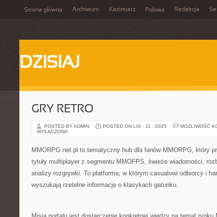
Archiwum
Kazimierz
Redakcja
Se
Strona główna
Połowa
DZISIAJ
GRY RETRO
POSTED BY ADMIN
POSTED ON LIS - 11 - 2025
MOŻLIWOŚĆ K
WYŁĄCZONA
MMORPG.net.pl to tematyczny hub dla fanów MMORPG, który pr
tytuły multiplayer z segmentu MMOFPS, świeże wiadomości, roz
analizy rozgrywki. To platforma, w którym casualowi odbiorcy i h
wyszukają rzetelne informacje o klasykach gatunku.
Misją portalu jest dostarczenie konkretnej wiedzy na temat ryn