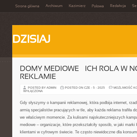
Archiwum
Kazimierz
Redakcja
Se
Strona główna
Połowa
DZISIAJ
DOMY MEDIOWE – ICH ROLA W 
REKLAMIE
POSTED BY ADMIN
POSTED ON CZE - 5 - 2025
MOŻLIWOŚĆ K
WYŁĄCZONA
Gdy słyszymy o kampanii reklamowej, która podbija internet, rz
armią specjalistów pracujących w tle, aby każda reklama trafiła d
we właściwym momencie. Za kulisami najskuteczniejszych kampa
mediowe – organizacje, które przekształciły sposób, w jaki marki
klientami w cyfrowym świecie. Te często niewidoczne dla konsume