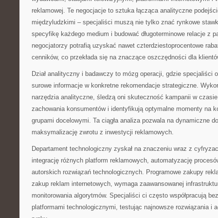
reklamowej. Te negocjacje to sztuka łącząca analityczne podejśc
międzyludzkimi – specjaliści muszą nie tylko znać rynkowe stawk
specyfikę każdego medium i budować długoterminowe relacje z p
negocjatorzy potrafią uzyskać nawet czterdziestoprocentowe rab
cenników, co przekłada się na znaczące oszczędności dla klientó
Dział analityczny i badawczy to mózg operacji, gdzie specjaliści 
surowe informacje w konkretne rekomendacje strategiczne. Wyk
narzędzia analityczne, śledzą oni skuteczność kampanii w czasie
zachowania konsumentów i identyfikują optymalne momenty na k
grupami docelowymi. Ta ciągła analiza pozwala na dynamiczne dos
maksymalizację zwrotu z inwestycji reklamowych.
Departament technologiczny zyskał na znaczeniu wraz z cyfryza
integrację różnych platform reklamowych, automatyzację proces
autorskich rozwiązań technologicznych. Programowe zakupy rek
zakup reklam internetowych, wymaga zaawansowanej infrastruktury
monitorowania algorytmów. Specjaliści ci często współpracują be
platformami technologicznymi, testując najnowsze rozwiązania i a