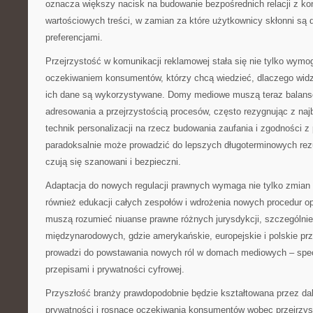
oznacza większy nacisk na budowanie bezpośrednich relacji z ko
wartościowych treści, w zamian za które użytkownicy skłonni są d
preferencjami.
Przejrzystość w komunikacji reklamowej stała się nie tylko wym
oczekiwaniem konsumentów, którzy chcą wiedzieć, dlaczego widzą
ich dane są wykorzystywane. Domy mediowe muszą teraz balan
adresowania a przejrzystością procesów, często rezygnując z na
technik personalizacji na rzecz budowania zaufania i zgodności z
paradoksalnie może prowadzić do lepszych długoterminowych rez
czują się szanowani i bezpieczni.
Adaptacja do nowych regulacji prawnych wymaga nie tylko zmian 
również edukacji całych zespołów i wdrożenia nowych procedur op
muszą rozumieć niuanse prawne różnych jurysdykcji, szczególni
międzynarodowych, gdzie amerykańskie, europejskie i polskie prz
prowadzi do powstawania nowych ról w domach mediowych – spec
przepisami i prywatności cyfrowej.
Przyszłość branży prawdopodobnie będzie kształtowana przez dal
prywatności i rosnące oczekiwania konsumentów wobec przejrzys