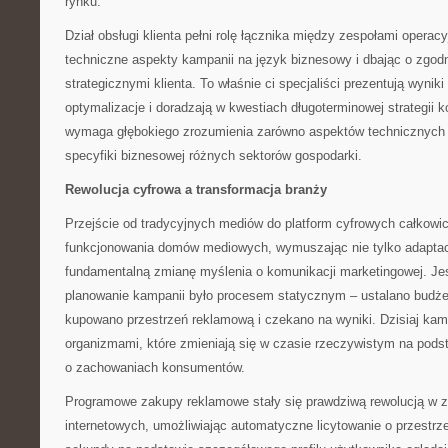
rynku.
Dział obsługi klienta pełni rolę łącznika między zespołami opera
techniczne aspekty kampanii na język biznesowy i dbając o zgod
strategicznymi klienta. To właśnie ci specjaliści prezentują wynik
optymalizacje i doradzają w kwestiach długoterminowej strategii 
wymaga głębokiego zrozumienia zarówno aspektów technicznych b
specyfiki biznesowej różnych sektorów gospodarki.
Rewolucja cyfrowa a transformacja branży
Przejście od tradycyjnych mediów do platform cyfrowych całkowic
funkcjonowania domów mediowych, wymuszając nie tylko adaptac
fundamentalną zmianę myślenia o komunikacji marketingowej. J
planowanie kampanii było procesem statycznym – ustalano budże
kupowano przestrzeń reklamową i czekano na wyniki. Dzisiaj ka
organizmami, które zmieniają się w czasie rzeczywistym na pod
o zachowaniach konsumentów.
Programowe zakupy reklamowe stały się prawdziwą rewolucją w 
internetowych, umożliwiając automatyczne licytowanie o przestr