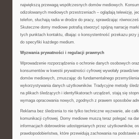
największą przewagą współczesnych domów mediowych. Konsume
odizolowanych mediowych przestrzeniach – oglądają telewizję, je
telefon, słuchają radia w drodze do pracy, sprawdzając równocze
Skuteczne domy mediowe potrafią stworzyć spójną narrację mark
tych punktach kontaktu, dbając o konsystentność przekazu przy
do specyfiki każdego medium.
Wyzwania prywatności i regulacji prawnych
Wprowadzenie rozporządzenia o ochronie danych osobowych ora
konsumentów w kwestii prywatności cyfrowej wywołały prawdziwe 
domów mediowych, zmuszając do fundamentalnego przemyślenia 
wykorzystywania danych użytkowników. Tradycyjne metody śledz
na plikach śledzących i identyfikatorach urządzeń, stają się stop
wymaga opracowania nowych, zgodnych z prawem sposobów adre
Reklama bez śledzenia to nie tylko techniczne wyzwanie, ale całko
komunikacji cyfrowej. Domy mediowe muszą teraz polegać na dany
informacjach dobrowolnie udostępnianych przez użytkowników, o
prawdopodobieństwa, które przewidują zachowania na podstawie