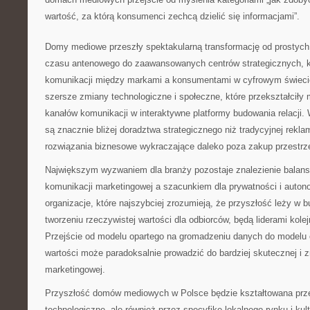
wartość, za którą konsumenci zechcą dzielić się informacjami”.
Domy mediowe przeszły spektakularną transformację od prostych
czasu antenowego do zaawansowanych centrów strategicznych, kt
komunikacji między markami a konsumentami w cyfrowym świecie
szersze zmiany technologiczne i społeczne, które przekształciły
kanałów komunikacji w interaktywne platformy budowania relacj
są znacznie bliżej doradztwa strategicznego niż tradycyjnej rekl
rozwiązania biznesowe wykraczające daleko poza zakup przestrz
Największym wyzwaniem dla branży pozostaje znalezienie balan
komunikacji marketingowej a szacunkiem dla prywatności i auto
organizacje, które najszybciej zrozumieją, że przyszłość leży w b
tworzeniu rzeczywistej wartości dla odbiorców, będą liderami kolej
Przejście od modelu opartego na gromadzeniu danych do modelu 
wartości może paradoksalnie prowadzić do bardziej skutecznej i
marketingowej.
Przyszłość domów mediowych w Polsce będzie kształtowana prze
technologiczne, ale również przez specyfikę lokalnego rynku i kul