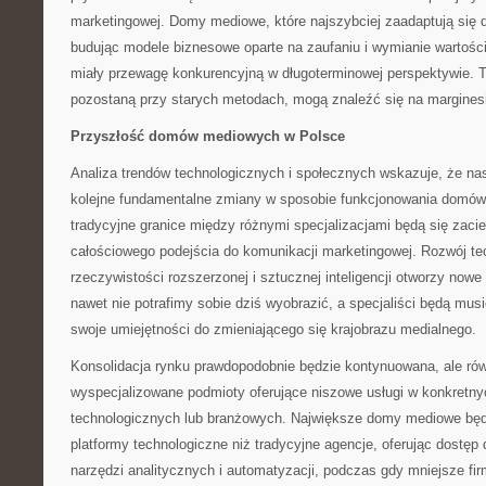
marketingowej. Domy mediowe, które najszybciej zaadaptują się d
budując modele biznesowe oparte na zaufaniu i wymianie wartoś
miały przewagę konkurencyjną w długoterminowej perspektywie. Te
pozostaną przy starych metodach, mogą znaleźć się na marginesi
Przyszłość domów mediowych w Polsce
Analiza trendów technologicznych i społecznych wskazuje, że na
kolejne fundamentalne zmiany w sposobie funkcjonowania domów
tradycyjne granice między różnymi specjalizacjami będą się zacie
całościowego podejścia do komunikacji marketingowej. Rozwój te
rzeczywistości rozszerzonej i sztucznej inteligencji otworzy nowe
nawet nie potrafimy sobie dziś wyobrazić, a specjaliści będą mus
swoje umiejętności do zmieniającego się krajobrazu medialnego.
Konsolidacja rynku prawdopodobnie będzie kontynuowana, ale ró
wyspecjalizowane podmioty oferujące niszowe usługi w konkretn
technologicznych lub branżowych. Największe domy mediowe będ
platformy technologiczne niż tradycyjne agencje, oferując dost
narzędzi analitycznych i automatyzacji, podczas gdy mniejsze fir