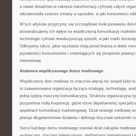
a nawet doradztwo w zakresie transformacji cyfrowej całych organi
odzwierciedla szersze zmiany w sposobie, w jaki konsumenci odd
W tym artykule przyjrzymy się szczegółowo funkcjonowaniu do
przeanalizujemy ich wpływ na współczesną komunikację marketi
technologie cyfrowe rewolucjonizują sposób, w jaki marki docieraj
Odkryjemy także, jakie wyzwania stoją przed branżą w dobie ros
prywatności konsumentów i zmieniających się przepisów prawny
internetowej.
Anatomia współczesnego domu mediowego
Współczesny dom mediowy to znacznie więcej niż zespół ludzi k
to zaawansowana organizacja łącząca strategię, technologię, ana
jedną spójną maszynę komunikacyjną. Struktura organizacyjna
przypomina małą korporację, gdzie różne departamenty specjalizu
aspektach komunikacji marketingowej. Dział strategii mediowej ana
planuje długoterminowe działania i definiuje kluczowe wskaźniki 
Serce każdego domu mediowego stanowi dział zakupów mediowych
wydawcami, stacjami telewizyjnymi, platformami internetowymi i w