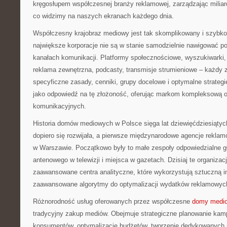
kręgosłupem współczesnej branży reklamowej, zarządzając miliarda
co widzimy na naszych ekranach każdego dnia.
Współczesny krajobraz mediowy jest tak skomplikowany i szybko 
największe korporacje nie są w stanie samodzielnie nawigować p
kanałach komunikacji. Platformy społecznościowe, wyszukiwarki, t
reklama zewnętrzna, podcasty, transmisje strumieniowe – każdy 
specyficzne zasady, cenniki, grupy docelowe i optymalne strate
jako odpowiedź na tę złożoność, oferując markom kompleksową o
komunikacyjnych.
Historia domów mediowych w Polsce sięga lat dziewięćdziesiąty
dopiero się rozwijała, a pierwsze międzynarodowe agencje reklam
w Warszawie. Początkowo były to małe zespoły odpowiedzialne g
antenowego w telewizji i miejsca w gazetach. Dzisiaj te organizacj
zaawansowane centra analityczne, które wykorzystują sztuczną int
zaawansowane algorytmy do optymalizacji wydatków reklamowyc
Różnorodność usług oferowanych przez współczesne
domy medi
tradycyjny zakup mediów. Obejmuje strategiczne planowanie kam
konsumentów, optymalizację budżetów, tworzenie dedykowanych 