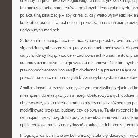
sekundy na podstawie szczegółowego profilu użytkownika ogląda
ten analizuje setki parametrów – od danych demograficznych, prze
po aktualną lokalizację – aby określić, czy warto wyświetlić rekl
konkretnej osobie. Ta technologia pozwoliła na osiągnięcie precyz
tradycyjnych mediach.
Sztuczna inteligencja i uczenie maszynowe przestały być futurys
się codziennymi narzędziami pracy w domach mediowych. Algoryt
danych, identyfikując wzorce w zachowaniach konsumentów, przew
automatycznie optymalizując wydatki reklamowe. Niektóre system
prawdopodobieństwo konwersji z dokładnością przekraczającą osi
pozwala na znacznie bardziej efektywne wykorzystanie budżetów
Analiza danych w czasie rzeczywistym umożliwiła przejście od 
miesiącami do elastycznych strategii dostosowywanych codzienni
obserwować, jak konkretne komunikaty rezonują z różnymi grupam
modyfikować przekaz, budżety czy celowanie. Ta elastyczność j
sytuacjach kryzysowych lub przy wprowadzaniu nowych produktów
opinie rynkowe może zadecydować o sukcesie lub porażce całej 
Integracja różnych kanałów komunikacji stała się kluczowym wyz