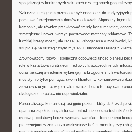
specjalizacji w konkretnych sektorach czy regionach geograficzn
Sztuczna inteligencja przestanie być dodatkiem do tradycyjnych p
podstawą funkcjonowania domów mediowych. Algorytmy będą nie 
kampanie, ale również przewidywać trendy konsumenckie, gener
strategiczne i nawet tworzyć podstawowe materiały reklamowe. To
ludzkiej kreatywności, ale raczej jej wzbogacenie o możliwości, k
skupić się na strategicznym myśleniu i budowaniu relacji z klienta
Zrównoważony rozwój i społeczna odpowiedzialność biznesu będ
rolę w kształtowaniu strategii mediowych, szczególnie gdy młod
coraz bardziej świadomie wybierają marki zgodne z ich wartośc
musiały nie tylko pomagać swoim klientom w komunikowaniu dzi
zrównoważonym rozwojem, ale również dbać o to, aby same proc
ekologiczne i społecznie odpowiedzialne.
Personalizacja komunikacji osiągnie poziom, który dziś wydaje si
oparta na zupełnie innych fundamentach niż obecne techniki śledze
cyfrowej, podstawą będzie wymiana wartości – konsumenci będą ś
preferencjami w zamian za wartościowe treści, produkty czy usłu
domach mediowych przejście od myślenia kategoriami „jak zdobyć