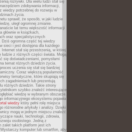
zenią rozrywki. Dla wielu ludzi stał się
narzędziem zdobywania informacji,
raz wiedzy potrzebnej do rozwoju w
dzinach życia.
netu sprawił, że sposób, w jaki ludzie
edzę, uległ ogromnej zmianie.
anaście lat temu większość informacji
a głównie w książkach,
ch oraz specjalistycznych
. Dziś ogromna część tej wiedzy
 w sieci i jest dostępna dla każdego
Internet stał się przestrzenią, w której
ę ludzie z różnych części świata. Mogą
ać się doświadczeniami, pomysłami
na temat różnych dziedzin życia.
proces uczenia się stał się bardziej
namiczny. Coraz większą popularność
rwisy tematyczne, które skupiają się
ch zagadnieniach lub prezentują
lu różnych dziedzin. Takie strony
ytelnikom szybko znaleźć interesujące
 pogłębiać wiedzę w wybranym obszarze.
go informacyjnego ekosystemu pojawia
ortal wiedzy
który pełni rolę miejsca
 różnorodne artykuły i analizy. Dzięki
wnicy mogą w jednym miejscu znaleźć
tyczące nauki, technologii, zdrowia,
 rozwoju osobistego. Jedną z
 zalet takich platform jest ich
 Wystarczy komputer lub smartfon, aby