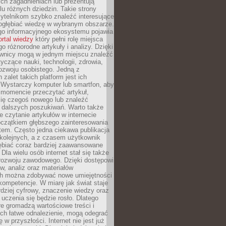
ch zagadnieniach lub prezentują
lu różnych dziedzin. Takie strony
ytelnikom szybko znaleźć interesujące
 pogłębiać wiedzę w wybranym obszarze.
go informacyjnego ekosystemu pojawia
ortal wiedzy
który pełni rolę miejsca
 różnorodne artykuły i analizy. Dzięki
wnicy mogą w jednym miejscu znaleźć
tyczące nauki, technologii, zdrowia,
 rozwoju osobistego. Jedną z
 zalet takich platform jest ich
 Wystarczy komputer lub smartfon, aby
momencie przeczytać artykuł,
się czegoś nowego lub znaleźć
o dalszych poszukiwań. Warto także
 czytanie artykułów w internecie
czątkiem głębszego zainteresowania
em. Często jedna ciekawa publikacja
 kolejnych, a z czasem użytkownik
ębiać coraz bardziej zaawansowane
Dla wielu osób internet stał się także
rozwoju zawodowego. Dzięki dostępowi
w, analiz oraz materiałów
h można zdobywać nowe umiejętności
kompetencje. W miarę jak świat staje
rdziej cyfrowy, znaczenie wiedzy oraz
 uczenia się będzie rosło. Dlatego
re gromadzą wartościowe treści i
ich łatwe odnalezienie, mogą odegrać
 w przyszłości. Internet nie jest już