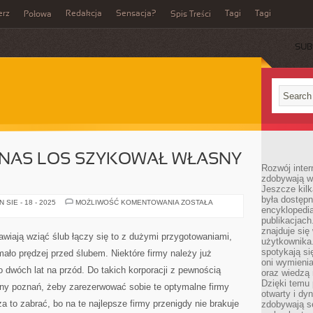
erz
Redakcja
Sensacja?
Tagi
Tagi
Połowa
Spis Treści
SUB
 NAS LOS SZYKOWAŁ WŁASNY
Rozwój inter
zdobywają wi
Jeszcze kilk
była dostępn
DLA
SIE - 18 - 2025
MOŻLIWOŚĆ KOMENTOWANIA
ZOSTAŁA
encyklopedia
KAŻDEGO
Z
publikacjach
NAS
znajduje się
LOS
awiają wziąć ślub łączy się to z dużymi przygotowaniami,
SZYKOWAŁ
użytkownika. 
WŁASNY
spotykają si
ało prędzej przed ślubem. Niektóre firmy należy już
SCENARIUSZ
oni wymieni
 dwóch lat na przód. Do takich korporacji z pewnością
oraz wiedzą 
Dzięki temu 
ubny poznań, żeby zarezerwować sobie te optymalne firmy
otwarty i dy
 to zabrać, bo na te najlepsze firmy przenigdy nie brakuje
zdobywają se