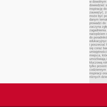
w dowolnym 
dowiedzieć 
inspirację d
zauważyć, że
może być po
danym temat
prowadzi do
zaczyna zgł
zagadnienia. 
narzędziem 
do poradnikó
edukacyjnyc
i poszerzać 
się coraz ba
umiejętności
miejsca, któ
umożliwiają 
kluczową rolę
tylko przestr
codziennym 
inspiracji o
różnych dzie