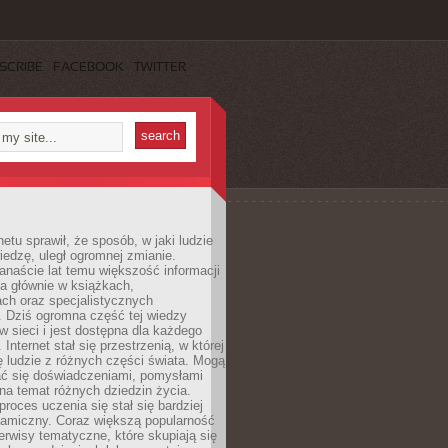
SCRIBE
FACEBOOK
TWITTER
netu sprawił, że sposób, w jaki ludzie
edzę, uległ ogromnej zmianie.
anaście lat temu większość informacji
a głównie w książkach,
ch oraz specjalistycznych
. Dziś ogromna część tej wiedzy
 w sieci i jest dostępna dla każdego
Internet stał się przestrzenią, w której
ę ludzie z różnych części świata. Mogą
ać się doświadczeniami, pomysłami
na temat różnych dziedzin życia.
proces uczenia się stał się bardziej
namiczny. Coraz większą popularność
rwisy tematyczne, które skupiają się