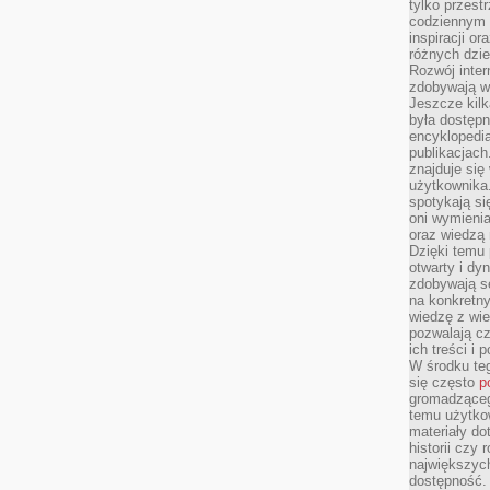
tylko przestr
codziennym 
inspiracji o
różnych dzie
Rozwój inter
zdobywają wi
Jeszcze kilk
była dostępn
encyklopedia
publikacjach
znajduje się
użytkownika. 
spotykają si
oni wymieni
oraz wiedzą 
Dzięki temu 
otwarty i dy
zdobywają se
na konkretny
wiedzę z wie
pozwalają cz
ich treści i
W środku te
się często
p
gromadzącego
temu użytko
materiały do
historii czy
największych
dostępność.