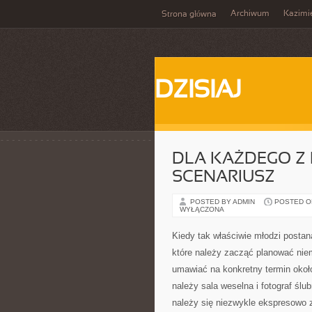
Archiwum
Kazimi
Strona główna
DZISIAJ
DLA KAŻDEGO Z
SCENARIUSZ
POSTED BY ADMIN
POSTED ON 
WYŁĄCZONA
Kiedy tak właściwie młodzi postan
które należy zacząć planować niem
umawiać na konkretny termin około
należy sala weselna i fotograf śl
należy się niezwykle ekspresowo za