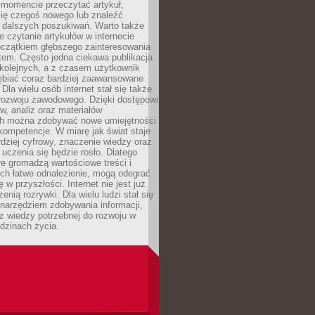
momencie przeczytać artykuł,
się czegoś nowego lub znaleźć
o dalszych poszukiwań. Warto także
 czytanie artykułów w internecie
czątkiem głębszego zainteresowania
em. Często jedna ciekawa publikacja
 kolejnych, a z czasem użytkownik
ębiać coraz bardziej zaawansowane
Dla wielu osób internet stał się także
rozwoju zawodowego. Dzięki dostępowi
w, analiz oraz materiałów
h można zdobywać nowe umiejętności
kompetencje. W miarę jak świat staje
rdziej cyfrowy, znaczenie wiedzy oraz
 uczenia się będzie rosło. Dlatego
re gromadzą wartościowe treści i
ich łatwe odnalezienie, mogą odegrać
 w przyszłości. Internet nie jest już
zenią rozrywki. Dla wielu ludzi stał się
narzędziem zdobywania informacji,
raz wiedzy potrzebnej do rozwoju w
dzinach życia.