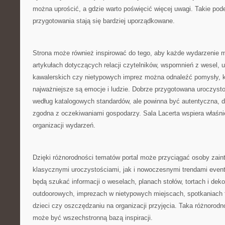
można uprościć, a gdzie warto poświęcić więcej uwagi. Takie pode
przygotowania stają się bardziej uporządkowane.
Strona może również inspirować do tego, aby każde wydarzenie mi
artykułach dotyczących relacji czytelników, wspomnień z wesel, 
kawalerskich czy nietypowych imprez można odnaleźć pomysły, k
najważniejsze są emocje i ludzie. Dobrze przygotowana uroczysto
według katalogowych standardów, ale powinna być autentyczna, 
zgodna z oczekiwaniami gospodarzy. Sala Lacerta wspiera właśnie
organizacji wydarzeń.
Dzięki różnorodności tematów portal może przyciągać osoby zai
klasycznymi uroczystościami, jak i nowoczesnymi trendami even
będą szukać informacji o weselach, planach stołów, tortach i dekor
outdoorowych, imprezach w nietypowych miejscach, spotkaniach 
dzieci czy oszczędzaniu na organizacji przyjęcia. Taka różnorodn
może być wszechstronną bazą inspiracji.