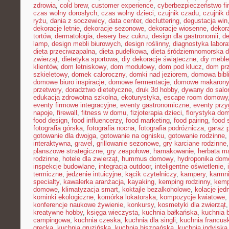
zdrowia
,
cold brew
,
customer experience
,
cyberbezpieczeństwo f
czas wolny dorosłych
,
czas wolny dzieci
,
czujnik czadu
,
czujnik
ryżu
,
dania z soczewicy
,
data center
,
decluttering
,
degustacja win
dekoracje letnie
,
dekoracje sezonowe
,
dekoracje wiosenne
,
dekor
tortów
,
dermatologia
,
desery bez cukru
,
design dla gastronomii
,
de
lamp
,
design mebli biurowych
,
design roślinny
,
diagnostyka labora
dieta przeciwzapalna
,
dieta pudełkowa
,
dieta śródziemnomorska d
zwierząt
,
dietetyka sportowa
,
diy dekoracje świąteczne
,
diy meble
klientów
,
dom letniskowy
,
dom modułowy
,
dom pod klucz
,
dom pr
szkieletowy
,
domek całoroczny
,
domki nad jeziorem
,
domowa bibl
domowe biuro inspiracje
,
domowe fermentacje
,
domowe makarony
przetwory
,
doradztwo dietetyczne
,
druk 3d hobby
,
dywany do salo
edukacja zdrowotna szkolna
,
ekoturystyka
,
escape room domowy
eventy firmowe integracyjne
,
eventy gastronomiczne
,
eventy prz
napoje
,
firewall
,
fitness w domu
,
fizjoterapia dzieci
,
florystyka do
food design
,
food influencerzy
,
food marketing
,
food pairing
,
food 
fotografia górska
,
fotografia nocna
,
fotografia podróżnicza
,
garaż 
gotowanie dla dwojga
,
gotowanie na ognisku
,
gotowanie rodzinne
,
interaktywna
,
gravel
,
grillowanie sezonowe
,
gry karciane rodzinne
planszowe strategiczne
,
gry zespołowe
,
hamakowanie
,
herbata m
rodzinne
,
hotele dla zwierząt
,
hummus domowy
,
hydroponika do
inspekcje budowlane
,
integracja outdoor
,
inteligentne oświetlenie
,
termiczne
,
jedzenie intuicyjne
,
kącik czytelniczy
,
kampery
,
karmni
specialty
,
kawalerka aranżacja
,
kayaking
,
kemping rodzinny
,
kemp
domowe
,
klimatyzacja smart
,
koktajle bezalkoholowe
,
kolacje je
kominki ekologiczne
,
komórka lokatorska
,
kompozycje kwiatowe
,
konferencje naukowe żywienie
,
konkursy
,
kosmetyki dla zwierząt
kreatywne hobby
,
księga wieczysta
,
kuchnia bałkańska
,
kuchnia b
campingowa
,
kuchnia czeska
,
kuchnia dla singli
,
kuchnia francus
grecka
,
kuchnia gruzińska
,
kuchnia hiszpańska
,
kuchnia indyjska