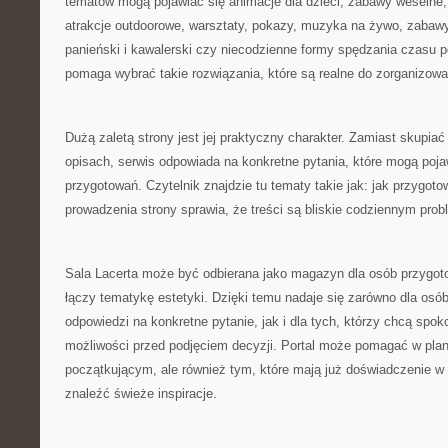
tematów mogą pojawiać się animacje dla dzieci, zabawy weselne,
atrakcje outdoorowe, warsztaty, pokazy, muzyka na żywo, zabawy
panieński i kawalerski czy niecodzienne formy spędzania czasu p
pomaga wybrać takie rozwiązania, które są realne do zorganizowa
Dużą zaletą strony jest jej praktyczny charakter. Zamiast skupiać
opisach, serwis odpowiada na konkretne pytania, które mogą poja
przygotowań. Czytelnik znajdzie tu tematy takie jak: jak przygot
prowadzenia strony sprawia, że treści są bliskie codziennym pro
Sala Lacerta może być odbierana jako magazyn dla osób przygoto
łączy tematykę estetyki. Dzięki temu nadaje się zarówno dla osó
odpowiedzi na konkretne pytanie, jak i dla tych, którzy chcą spoko
możliwości przed podjęciem decyzji. Portal może pomagać w pl
początkującym, ale również tym, które mają już doświadczenie w o
znaleźć świeże inspiracje.