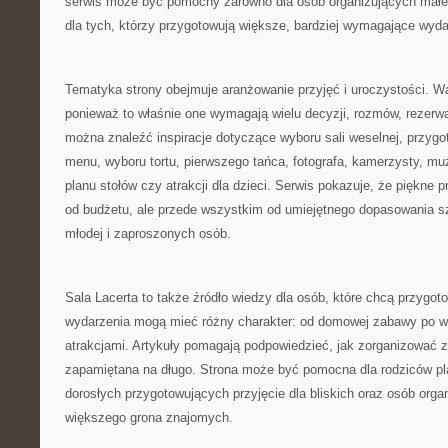
serwis może być pomocny zarówno dla osób organizujących małe, 
dla tych, którzy przygotowują większe, bardziej wymagające wyda
Tematyka strony obejmuje aranżowanie przyjęć i uroczystości. 
ponieważ to właśnie one wymagają wielu decyzji, rozmów, rezerwac
można znaleźć inspiracje dotyczące wyboru sali weselnej, przygot
menu, wyboru tortu, pierwszego tańca, fotografa, kamerzysty, muz
planu stołów czy atrakcji dla dzieci. Serwis pokazuje, że piękne p
od budżetu, ale przede wszystkim od umiejętnego dopasowania s
młodej i zaproszonych osób.
Sala Lacerta to także źródło wiedzy dla osób, które chcą przygot
wydarzenia mogą mieć różny charakter: od domowej zabawy po w
atrakcjami. Artykuły pomagają podpowiedzieć, jak zorganizować 
zapamiętana na długo. Strona może być pomocna dla rodziców pla
dorosłych przygotowujących przyjęcie dla bliskich oraz osób orga
większego grona znajomych.