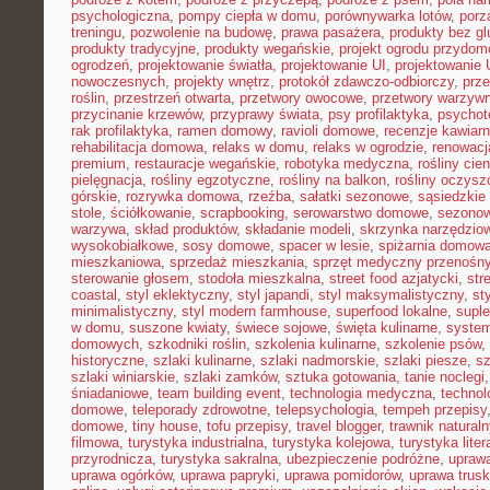
psychologiczna
,
pompy ciepła w domu
,
porównywarka lotów
,
porz
treningu
,
pozwolenie na budowę
,
prawa pasażera
,
produkty bez gl
produkty tradycyjne
,
produkty wegańskie
,
projekt ogrodu przydo
ogrodzeń
,
projektowanie światła
,
projektowanie UI
,
projektowanie
nowoczesnych
,
projekty wnętrz
,
protokół zdawczo-odbiorczy
,
prz
roślin
,
przestrzeń otwarta
,
przetwory owocowe
,
przetwory warzyw
przycinanie krzewów
,
przyprawy świata
,
psy profilaktyka
,
psychot
rak profilaktyka
,
ramen domowy
,
ravioli domowe
,
recenzje kawiarn
rehabilitacja domowa
,
relaks w domu
,
relaks w ogrodzie
,
renowacj
premium
,
restauracje wegańskie
,
robotyka medyczna
,
rośliny cie
pielęgnacja
,
rośliny egzotyczne
,
rośliny na balkon
,
rośliny oczysz
górskie
,
rozrywka domowa
,
rzeźba
,
sałatki sezonowe
,
sąsiedzkie 
stole
,
ściółkowanie
,
scrapbooking
,
serowarstwo domowe
,
sezono
warzywa
,
skład produktów
,
składanie modeli
,
skrzynka narzędzio
wysokobiałkowe
,
sosy domowe
,
spacer w lesie
,
spiżarnia domow
mieszkaniowa
,
sprzedaż mieszkania
,
sprzęt medyczny przenośn
sterowanie głosem
,
stodoła mieszkalna
,
street food azjatycki
,
str
coastal
,
styl eklektyczny
,
styl japandi
,
styl maksymalistyczny
,
st
minimalistyczny
,
styl modern farmhouse
,
superfood lokalne
,
suple
w domu
,
suszone kwiaty
,
świece sojowe
,
święta kulinarne
,
system
domowych
,
szkodniki roślin
,
szkolenia kulinarne
,
szkolenie psów
,
historyczne
,
szlaki kulinarne
,
szlaki nadmorskie
,
szlaki piesze
,
sz
szlaki winiarskie
,
szlaki zamków
,
sztuka gotowania
,
tanie noclegi
śniadaniowe
,
team building event
,
technologia medyczna
,
technol
domowe
,
teleporady zdrowotne
,
telepsychologia
,
tempeh przepisy
domowe
,
tiny house
,
tofu przepisy
,
travel blogger
,
trawnik naturaln
filmowa
,
turystyka industrialna
,
turystyka kolejowa
,
turystyka lite
przyrodnicza
,
turystyka sakralna
,
ubezpieczenie podróżne
,
uprawa
uprawa ogórków
,
uprawa papryki
,
uprawa pomidorów
,
uprawa trus