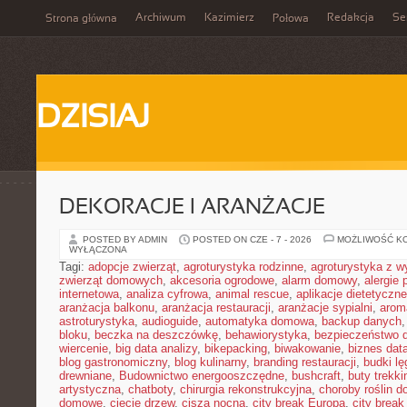
Archiwum
Kazimierz
Redakcja
Se
Strona główna
Połowa
DZISIAJ
DEKORACJE I ARANŻACJE
POSTED BY ADMIN
POSTED ON CZE - 7 - 2026
MOŻLIWOŚĆ K
WYŁĄCZONA
Tagi:
adopcje zwierząt
,
agroturystyka rodzinne
,
agroturystyka z 
zwierząt domowych
,
akcesoria ogrodowe
,
alarm domowy
,
alergie
internetowa
,
analiza cyfrowa
,
animal rescue
,
aplikacje dietetyczne
aranżacja balkonu
,
aranżacja restauracji
,
aranżacje sypialni
,
arom
astroturystyka
,
audioguide
,
automatyka domowa
,
backup danych
bloku
,
beczka na deszczówkę
,
behawiorystyka
,
bezpieczeństwo 
wiercenie
,
big data analizy
,
bikepacking
,
biwakowanie
,
biznes data
blog gastronomiczny
,
blog kulinarny
,
branding restauracji
,
budki l
drewniane
,
Budownictwo energooszczędne
,
bushcraft
,
buty trekk
artystyczna
,
chatboty
,
chirurgia rekonstrukcyjna
,
choroby roślin 
domowe
,
cięcie drzew
,
cisza nocna
,
city break Europa
,
city break