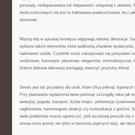
przesady, niedopasowania lub niepewności związanej z ubiorem.
okolicznościowych nie jest tu traktowana powierzchownie, lecz j
wizerunek.
Ważną rolę w opisanej tematyce odgrywają również dekoracje. S
wyborze takich elementów, które podkreślą charakter wydarzenia, 
nadmiarem ozdób. Czytelnik może zainspirować się pomysłami na
urodzinowe, komunijne, plenerowe, eleganckie, minimalistyczne,
Dobrze dobrane dekoracje pomagają stworzyć przytulny klimat.
Serwis jest też przydatny dla osób, które chcą uniknąć typowych
Przy planowaniu wydarzenia łatwo pominąć szczegóły takie jak re
awaryjny, pogoda, transport, liczba miejsc, preferencje żywieniow
nagłośnienie, harmonogram atrakcji czy komunikacja z gośćmi. S
wiele problemów można ograniczyć, jeśli wcześniej pomyśli się o 
strona może pomóc nie tylko w tworzeniu pięknych wizji, ale także