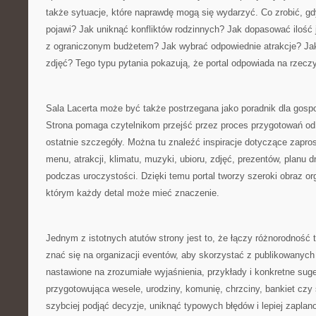
także sytuacje, które naprawdę mogą się wydarzyć. Co zrobić, gd
pojawi? Jak uniknąć konfliktów rodzinnych? Jak dopasować ilość 
z ograniczonym budżetem? Jak wybrać odpowiednie atrakcje? Ja
zdjęć? Tego typu pytania pokazują, że portal odpowiada na rzeczy
Sala Lacerta może być także postrzegana jako poradnik dla gospo
Strona pomaga czytelnikom przejść przez proces przygotowań o
ostatnie szczegóły. Można tu znaleźć inspiracje dotyczące zapros
menu, atrakcji, klimatu, muzyki, ubioru, zdjęć, prezentów, planu 
podczas uroczystości. Dzięki temu portal tworzy szeroki obraz or
którym każdy detal może mieć znaczenie.
Jednym z istotnych atutów strony jest to, że łączy różnorodność 
znać się na organizacji eventów, aby skorzystać z publikowanych 
nastawione na zrozumiałe wyjaśnienia, przykłady i konkretne sug
przygotowująca wesele, urodziny, komunię, chrzciny, bankiet cz
szybciej podjąć decyzje, uniknąć typowych błędów i lepiej zapla