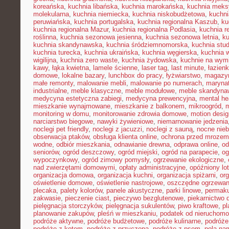
koreańska
,
kuchnia libańska
,
kuchnia marokańska
,
kuchnia mek
molekularna
,
kuchnia niemiecka
,
kuchnia niskobudżetowa
,
kuchni
peruwiańska
,
kuchnia portugalska
,
kuchnia regionalna Kaszub
,
ku
kuchnia regionalna Mazur
,
kuchnia regionalna Podlasia
,
kuchnia r
roślinna
,
kuchnia sezonowa jesienna
,
kuchnia sezonowa letnia
,
k
kuchnia skandynawska
,
kuchnia śródziemnomorska
,
kuchnia stu
kuchnia turecka
,
kuchnia ukraińska
,
kuchnia węgierska
,
kuchnia 
wigilijna
,
kuchnia zero waste
,
kuchnia żydowska
,
kuchnie na wymi
kawy
,
łąka kwietna
,
lamele ścienne
,
laser tag
,
last minute
,
łazien
domowe
,
lokalne bazary
,
lunchbox do pracy
,
łyżwiarstwo
,
magazyn
małe remonty
,
malowanie mebli
,
malowanie po numerach
,
maryna
industrialne
,
meble klasyczne
,
meble modułowe
,
meble skandyna
medycyna estetyczna zabiegi
,
medycyna prewencyjna
,
mental he
mieszkanie wynajmowane
,
mieszkanie z balkonem
,
mikroogród
,
m
monitoring w domu
,
monitorowanie zdrowia domowe
,
motion desig
narciarstwo biegowe
,
nawyki żywieniowe
,
niemarnowanie jedzenia
noclegi pet friendly
,
noclegi z jacuzzi
,
noclegi z sauną
,
nocne nie
obserwacja ptaków
,
obsługa klienta online
,
ochrona przed mrozem
wodne
,
odbiór mieszkania
,
odnawianie drewna
,
odprawa online
,
od
seniorów
,
ogród deszczowy
,
ogród miejski
,
ogród na parapecie
,
og
wypoczynkowy
,
ogród zimowy pomysły
,
ogrzewanie ekologiczne
,
nad zwierzętami domowymi
,
opłaty administracyjne
,
opóźniony lot
organizacja domowa
,
organizacja kuchni
,
organizacja spiżarni
,
org
oświetlenie domowe
,
oświetlenie nastrojowe
,
oszczędne ogrzewan
plecaka
,
palety kolorów
,
panele akustyczne
,
parki linowe
,
permaku
zakwasie
,
pieczenie ciast
,
pieczywo bezglutenowe
,
piekarnictwo
pielęgnacja storczyków
,
pielęgnacja sukulentów
,
piwo kraftowe
,
pl
planowanie zakupów
,
pleśń w mieszkaniu
,
podatek od nieruchomo
podróże aktywne
,
podróże budżetowe
,
podróże kulinarne
,
podróże
podróże z kotem
,
podróże z przyczepą
,
podróże z psem
,
pola na