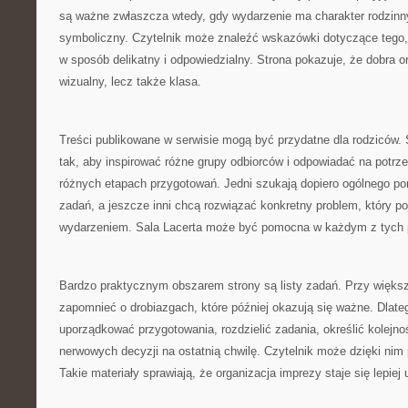
są ważne zwłaszcza wtedy, gdy wydarzenie ma charakter rodzinny, 
symboliczny. Czytelnik może znaleźć wskazówki dotyczące tego,
w sposób delikatny i odpowiedzialny. Strona pokazuje, że dobra or
wizualny, lecz także klasa.
Treści publikowane w serwisie mogą być przydatne dla rodziców.
tak, aby inspirować różne grupy odbiorców i odpowiadać na potrz
różnych etapach przygotowań. Jedni szukają dopiero ogólnego pomy
zadań, a jeszcze inni chcą rozwiązać konkretny problem, który poj
wydarzeniem. Sala Lacerta może być pomocna w każdym z tych 
Bardzo praktycznym obszarem strony są listy zadań. Przy więks
zapomnieć o drobiazgach, które później okazują się ważne. Dlate
uporządkować przygotowania, rozdzielić zadania, określić kolejno
nerwowych decyzji na ostatnią chwilę. Czytelnik może dzięki ni
Takie materiały sprawiają, że organizacja imprezy staje się lepie