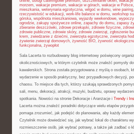
online
,
usługi cateringowe premium
,
uszczelnianie okien
,
wakacje
morzem
,
wakacje premium
,
wakacje w górach
,
wakacje w Polsce
mieszkania
,
weterynaria egzotyczna
,
wilgoć w domu
,
wine pairing
rzeczywistość w edukacji
,
work-life balance w domu
,
workshop su
górska
,
wspólnota mieszkaniowa
,
wyjazdy weekendowe
,
wypoczy
ogrodzie
,
zakupy spożywcze online
,
zapachy do domu
,
zapasy ż
zbieranie deszczówki
,
zdrowe przekąski
,
zdrowie fizyczne
,
zdrow
zdrowie publiczne
,
zdrowie skóry
,
zdrowie zwierząt
,
zgłoszenie b
krem
,
zwiedzanie z dziećmi
,
zwierzęta egzotyczne
,
zwierzęta ho
żywienie zwierząt domowych
,
żywność BIO
,
żywność ekologiczna
funkcjonalna
,
żywopłot
Sala Lacerta to rozbudowany blog internetowy poświęcony organiz
okolicznościowych, w którym czytelnik może znaleźć pomysły d
kawalerskich. Strona została przygotowana z myślą o osobach, k
wydarzenie w sposób praktyczny, bez przypadkowych decyzji, poś
chaosu. To miejsce dla tych, którzy szukają sprawdzonych pom
sali, menu, dekoracji, atrakcji, muzyki, budżetu, oprawy wydarze
spotkania. Nowości na stronie Dekoracje i Aranżacje i
Trendy i Ins
Lacerta można znaleźć poradniki dotyczące wielu etapów przygot
pomaga zrozumieć, jak podejść do planowania, aby każdy element 
Czytelnik może dowiedzieć się, jak wybrać lokal do charakteru w
rozmieszczenie osób, jak wybrać potrawy, a także jak zadbać o kl