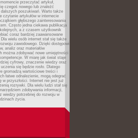
momencie przeczytać artykuł,
się czegoś nowego lub znaleźć
o dalszych poszukiwań. Warto także
 czytanie artykułów w internecie
czątkiem głębszego zainteresowania
em. Często jedna ciekawa publikacja
 kolejnych, a z czasem użytkownik
ębiać coraz bardziej zaawansowane
Dla wielu osób internet stał się także
rozwoju zawodowego. Dzięki dostępowi
w, analiz oraz materiałów
h można zdobywać nowe umiejętności
kompetencje. W miarę jak świat staje
rdziej cyfrowy, znaczenie wiedzy oraz
 uczenia się będzie rosło. Dlatego
re gromadzą wartościowe treści i
ich łatwe odnalezienie, mogą odegrać
 w przyszłości. Internet nie jest już
zenią rozrywki. Dla wielu ludzi stał się
narzędziem zdobywania informacji,
raz wiedzy potrzebnej do rozwoju w
dzinach życia.