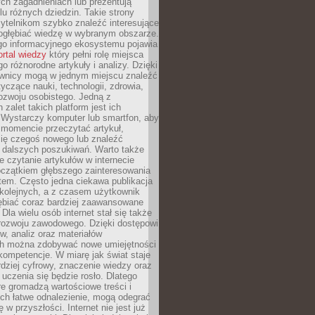
ch zagadnieniach lub prezentują
lu różnych dziedzin. Takie strony
ytelnikom szybko znaleźć interesujące
 pogłębiać wiedzę w wybranym obszarze.
go informacyjnego ekosystemu pojawia
ortal wiedzy
który pełni rolę miejsca
 różnorodne artykuły i analizy. Dzięki
wnicy mogą w jednym miejscu znaleźć
tyczące nauki, technologii, zdrowia,
 rozwoju osobistego. Jedną z
 zalet takich platform jest ich
 Wystarczy komputer lub smartfon, aby
momencie przeczytać artykuł,
się czegoś nowego lub znaleźć
o dalszych poszukiwań. Warto także
 czytanie artykułów w internecie
czątkiem głębszego zainteresowania
em. Często jedna ciekawa publikacja
 kolejnych, a z czasem użytkownik
ębiać coraz bardziej zaawansowane
Dla wielu osób internet stał się także
rozwoju zawodowego. Dzięki dostępowi
w, analiz oraz materiałów
h można zdobywać nowe umiejętności
kompetencje. W miarę jak świat staje
rdziej cyfrowy, znaczenie wiedzy oraz
 uczenia się będzie rosło. Dlatego
re gromadzą wartościowe treści i
ich łatwe odnalezienie, mogą odegrać
 w przyszłości. Internet nie jest już