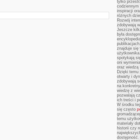
tylko przestr
codziennym 
inspiracji o
różnych dzie
Rozwój inter
zdobywają wi
Jeszcze kilk
była dostępn
encyklopedia
publikacjach
znajduje się
użytkownika. 
spotykają si
oni wymieni
oraz wiedzą 
Dzięki temu 
otwarty i dy
zdobywają se
na konkretny
wiedzę z wie
pozwalają cz
ich treści i
W środku te
się często
p
gromadzącego
temu użytko
materiały do
historii czy
największych
dostępność.