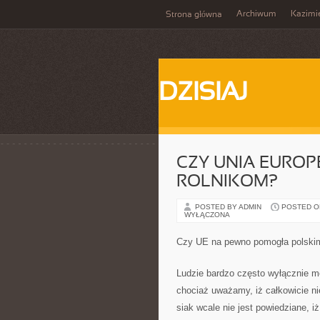
Archiwum
Kazimi
Strona główna
DZISIAJ
CZY UNIA EURO
ROLNIKOM?
POSTED BY ADMIN
POSTED ON 
WYŁĄCZONA
Czy UE na pewno pomogła polski
Ludzie bardzo często wyłącznie mó
chociaż uważamy, iż całkowicie ni
siak wcale nie jest powiedziane, i