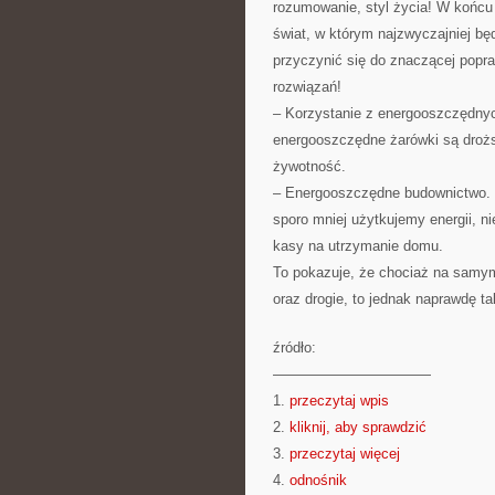
rozumowanie, styl życia! W końcu
świat, w którym najzwyczajniej bę
przyczynić się do znaczącej pop
rozwiązań!
– Korzystanie z energooszczędny
energooszczędne żarówki są drożs
żywotność.
– Energooszczędne budownictwo. Ko
sporo mniej użytkujemy energii, n
kasy na utrzymanie domu.
To pokazuje, że chociaż na samym 
oraz drogie, to jednak naprawdę tak
źródło:
———————————
1.
przeczytaj wpis
2.
kliknij, aby sprawdzić
3.
przeczytaj więcej
4.
odnośnik