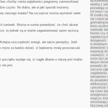
na konkretny
 bez choćby cienia wątpliwości pragniemy zamieszkiwać
wiedzę z wie
dzie czysto. No dobra, ale w jaki sposób możemy
pozwalają cz
ich treści i
rawy naszego świata? Na szczęście można wymienić wiele
W środku te
się często
p
gromadzącego
ch żarówek. Można w sumie powiedzieć, że choć akurat
temu użytko
materiały do
ze, to jednak są w stanie zagwarantować sporo wyższą
historii czy
największych
dostępność.
lejna oszczędność energii, ale także pieniędzy. Jeśli
w dowolnym 
dowiedzieć 
ie może za bardzo dziwić, iż będziemy mniej przeznaczali
inspirację d
zauważyć, że
może być po
początku wydaje się, iż ciągłe dbanie o naturę jest trudne
danym temat
 nie jest.
prowadzi do
zaczyna zgł
zagadnienia. 
narzędziem 
do poradnikó
edukacyjnyc
i poszerzać 
się coraz ba
umiejętności
miejsca, któ
umożliwiają 
kluczową rolę