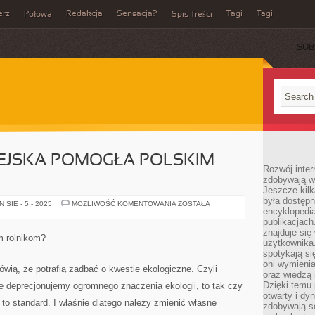
erz
Redakcja
Sensacja?
Tagi
Tagi
Połowa
Spis Treści
SUB
PEJSKA POMOGŁA POLSKIM
Rozwój inter
zdobywają wi
Jeszcze kilk
była dostępn
CZY
SIE - 5 - 2025
MOŻLIWOŚĆ KOMENTOWANIA
ZOSTAŁA
encyklopedia
UNIA
EUROPEJSKA
publikacjach
POMOGŁA
znajduje się
POLSKIM
m rolnikom?
ROLNIKOM?
użytkownika. 
spotykają si
oni wymieni
wią, że potrafią zadbać o kwestie ekologiczne. Czyli
oraz wiedzą 
Dzięki temu 
e deprecjonujemy ogromnego znaczenia ekologii, to tak czy
otwarty i dy
ż to standard. I właśnie dlatego należy zmienić własne
zdobywają se