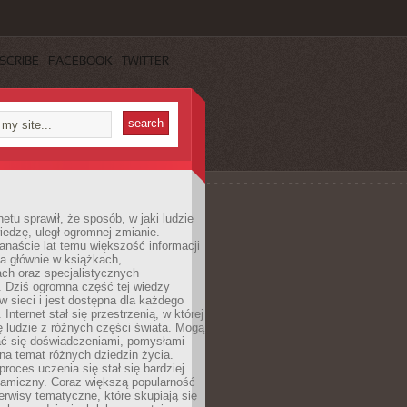
SCRIBE
FACEBOOK
TWITTER
netu sprawił, że sposób, w jaki ludzie
edzę, uległ ogromnej zmianie.
anaście lat temu większość informacji
a głównie w książkach,
ch oraz specjalistycznych
. Dziś ogromna część tej wiedzy
 w sieci i jest dostępna dla każdego
Internet stał się przestrzenią, w której
ę ludzie z różnych części świata. Mogą
ać się doświadczeniami, pomysłami
na temat różnych dziedzin życia.
proces uczenia się stał się bardziej
namiczny. Coraz większą popularność
rwisy tematyczne, które skupiają się