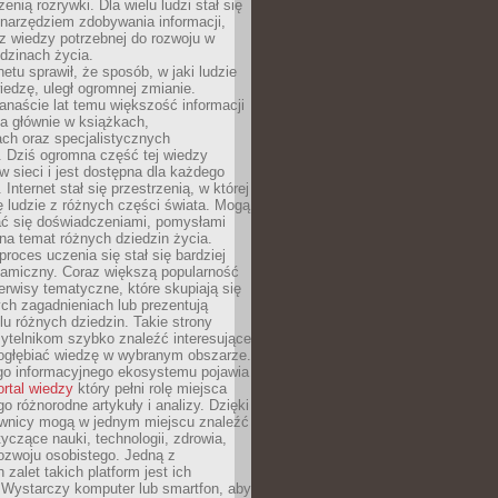
zenią rozrywki. Dla wielu ludzi stał się
narzędziem zdobywania informacji,
raz wiedzy potrzebnej do rozwoju w
dzinach życia.
netu sprawił, że sposób, w jaki ludzie
edzę, uległ ogromnej zmianie.
anaście lat temu większość informacji
a głównie w książkach,
ch oraz specjalistycznych
. Dziś ogromna część tej wiedzy
 w sieci i jest dostępna dla każdego
Internet stał się przestrzenią, w której
ę ludzie z różnych części świata. Mogą
ać się doświadczeniami, pomysłami
na temat różnych dziedzin życia.
proces uczenia się stał się bardziej
namiczny. Coraz większą popularność
rwisy tematyczne, które skupiają się
ch zagadnieniach lub prezentują
lu różnych dziedzin. Takie strony
ytelnikom szybko znaleźć interesujące
 pogłębiać wiedzę w wybranym obszarze.
go informacyjnego ekosystemu pojawia
ortal wiedzy
który pełni rolę miejsca
 różnorodne artykuły i analizy. Dzięki
wnicy mogą w jednym miejscu znaleźć
tyczące nauki, technologii, zdrowia,
 rozwoju osobistego. Jedną z
 zalet takich platform jest ich
 Wystarczy komputer lub smartfon, aby