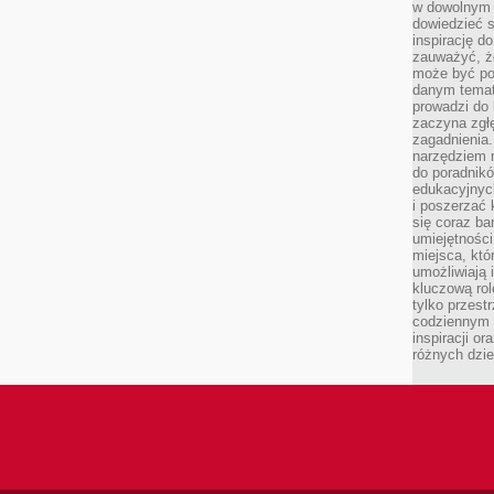
w dowolnym 
dowiedzieć 
inspirację d
zauważyć, że
może być po
danym temat
prowadzi do
zaczyna zgł
zagadnienia. 
narzędziem 
do poradnikó
edukacyjnyc
i poszerzać 
się coraz ba
umiejętności
miejsca, któ
umożliwiają 
kluczową rolę
tylko przestr
codziennym 
inspiracji o
różnych dzie