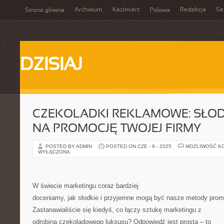
Archiwum
Kazimierz
Redakcja
Se
Strona główna
Połowa
DZISIAJ
CZEKOLADKI REKLAMOWE: SŁOD
NA PROMOCJĘ TWOJEJ FIRMY
POSTED BY ADMIN
POSTED ON CZE - 9 - 2025
MOŻLIWOŚĆ K
WYŁĄCZONA
W świecie marketingu coraz bardziej
doceniamy, jak słodkie i przyjemne mogą być nasze metody promo
Zastanawialiście się kiedyś, co łączy sztukę marketingu z
odrobiną czekoladowego luksusu? Odpowiedź jest prosta – to