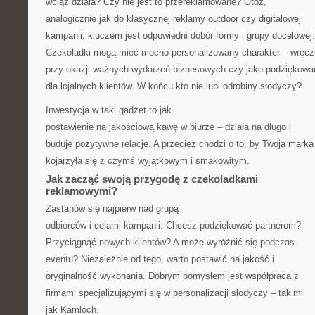
wciąż działa? Czy nie jest to przereklamowane? Otóż,
analogicznie jak do klasycznej reklamy outdoor czy digitalowej
kampanii, kluczem jest odpowiedni dobór formy i grupy docelowej.
Czekoladki mogą mieć mocno personalizowany charakter – wręc
przy okazji ważnych wydarzeń biznesowych czy jako podziękowa
dla lojalnych klientów. W końcu kto nie lubi odrobiny słodyczy?
Inwestycja w taki gadżet to jak
postawienie na jakościową kawę w biurze – działa na długo i
buduje pozytywne relacje. A przecież chodzi o to, by Twoja marka
kojarzyła się z czymś wyjątkowym i smakowitym.
Jak zacząć swoją przygodę z czekoladkami
reklamowymi?
Zastanów się najpierw nad grupą
odbiorców i celami kampanii. Chcesz podziękować partnerom?
Przyciągnąć nowych klientów? A może wyróżnić się podczas
eventu? Niezależnie od tego, warto postawić na jakość i
oryginalność wykonania. Dobrym pomysłem jest współpraca z
firmami specjalizującymi się w personalizacji słodyczy – takimi
jak Kamloch.