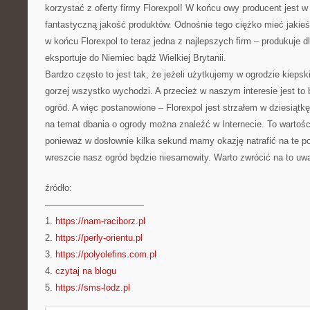
korzystać z oferty firmy Florexpol! W końcu owy producent jest 
fantastyczną jakość produktów. Odnośnie tego ciężko mieć jakieś
w końcu Florexpol to teraz jedna z najlepszych firm – produkuje d
eksportuje do Niemiec bądź Wielkiej Brytanii.
Bardzo często to jest tak, że jeżeli użytkujemy w ogrodzie kiepski
gorzej wszystko wychodzi. A przecież w naszym interesie jest to
ogród. A więc postanowione – Florexpol jest strzałem w dziesiątkę
na temat dbania o ogrody można znaleźć w Internecie. To wartości
ponieważ w dosłownie kilka sekund mamy okazję natrafić na te po
wreszcie nasz ogród będzie niesamowity. Warto zwrócić na to uw
źródło:
———————————
1.
https://nam-raciborz.pl
2.
https://perly-orientu.pl
3.
https://polyolefins.com.pl
4.
czytaj na blogu
5.
https://sms-lodz.pl