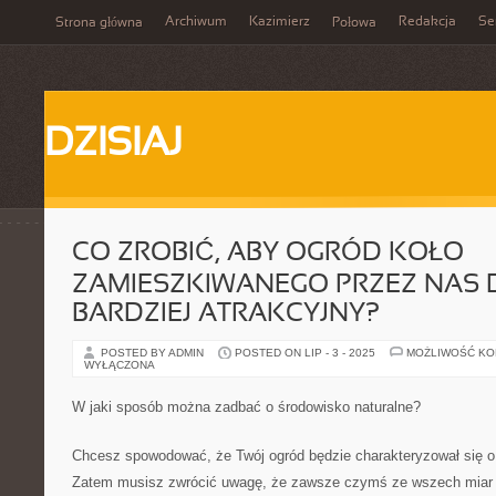
Archiwum
Kazimierz
Redakcja
Se
Strona główna
Połowa
DZISIAJ
CO ZROBIĆ, ABY OGRÓD KOŁO
ZAMIESZKIWANEGO PRZEZ NAS 
BARDZIEJ ATRAKCYJNY?
POSTED BY ADMIN
POSTED ON LIP - 3 - 2025
MOŻLIWOŚĆ K
WYŁĄCZONA
W jaki sposób można zadbać o środowisko naturalne?
Chcesz spowodować, że Twój ogród będzie charakteryzował się o 
Zatem musisz zwrócić uwagę, że zawsze czymś ze wszech miar 