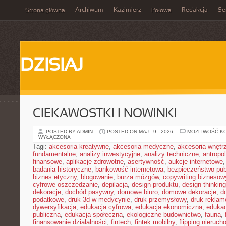
Archiwum
Kazimierz
Redakcja
Se
Strona główna
Połowa
DZISIAJ
CIEKAWOSTKI I NOWINKI
POSTED BY ADMIN
POSTED ON MAJ - 9 - 2026
MOŻLIWOŚĆ K
WYŁĄCZONA
Tagi:
akcesoria kreatywne
,
akcesoria medyczne
,
akcesoria wnętr
fundamentalne
,
analizy inwestycyjne
,
analizy techniczne
,
antropo
finansowe
,
aplikacje zdrowotne
,
asertywność
,
aukcje internetowe
badania historyczne
,
bankowość internetowa
,
bezpieczeństwo pub
biznes etyczny
,
blogowanie
,
burza mózgów
,
copywriting biznesow
cyfrowe oszczędzanie
,
depilacja
,
design produktu
,
design thinking
dekoracje
,
dochód pasywny
,
domowe biuro
,
domowe dekoracje
,
d
podatkowe
,
druk 3d w medycynie
,
druk przemysłowy
,
druk rekla
dywersyfikacja
,
edukacja cyfrowa
,
edukacja ekonomiczna
,
edukac
publiczna
,
edukacja społeczna
,
ekologiczne budownictwo
,
fauna
,
finansowanie działalności
,
fintech
,
fintek mobilny
,
flipping nieruc