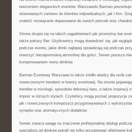
tworzeniem eleganckich eventów. Warszawski Barman prezentuje 
skierowanych zarówno do klientów indywidualnych, jak i firm. Dz
znaleźć rozwiązanie dopasowane do swoich potrzeb oraz charakte
Strona skupia się na takich zagadnieniach jak przenośny bar eve
także pokazy flair. Użytkownicy mogą dowiedzieć się, jak wygląda
podczas eventu, jakie drinki najlepiej sprawdzają się podczas prz
stworzyć niezapomnianą atmosferę dla gości. Serwis porusza ró
komponowaniem menu drinków.
Barman Eventowy Warszawa to także źródło wiedzy dla osób zai
nowoczesnymi trendami w branży eventowej. Na stronie pojawiają
trendów w mixologii, sposobów dekoracji baru, a także inspiracji 
imprez w różnych stylach. Czytelnicy mogą poznać propozycje za
jak i nowoczesnych kompozycji przygotowywanych z wykorzysta
syropów oraz aromatycznych dodatków.
Serwis zwraca uwagę na znaczenie profesjonalnej obsługi podcza
specjalista od drinków potrafi nie tylko przygotować efektowne kok