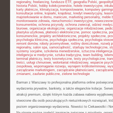
regionalny
,
freelancing
,
fundusze ETF
,
geografia Polski
,
geopolity
historia Polski
,
hobby kolekcjonerskie
,
hotele inwestycyjne
,
inkub
karty płatnicze
,
klimatyzacja
,
kompostowanie
,
komputery gaming
konsultacje online
,
kopiarki
,
krajobraz
,
kredyt inwestycyjny
,
leasi
majsterkowanie w domu
,
manicure
,
marketing personalny
,
meble 
monitorowanie zdrowia
,
nieruchomości inwestycyjne
,
nowoczesne
konsumentów
,
ochrona przyrody
,
ochrona zwierząt
,
odzież medyc
biurowe
,
organizacje ekologiczne
,
organizacje młodzieżowe
,
pedic
plastyka użytkowa
,
płatności elektroniczne
,
pomoc społeczna
,
po
konsumenckie
,
projekty architektoniczne
,
projekty społeczne
,
prz
psychologia kliniczna
,
psychologia społeczna
,
psychologia stoso
remont domów
,
roboty przemysłowe
,
rośliny doniczkowe
,
rozwój 
regionalny
,
salon spa
,
samorządność
,
startupy technologiczne
,
st
systemy socjalne
,
szkolenia menedżerskie
,
sztuczna inteligencja
inteligencja w medycynie
,
sztuka tradycyjna
,
team building
,
telem
terminal płatniczy
,
testy kosmetyczne
,
testy psychologiczne
,
tran
treści
,
usługi chmurowe
,
wolontariat młodzieżowy
,
wsparcie psych
zespołowa
,
wspomaganie rozwoju
,
wynajem krótkoterminowy
,
wys
zarządzanie marketingiem
,
zarządzanie płatnościami
,
zarządzani
zmianami
,
zaufanie publiczne
,
zielone technologie
Barman z Warszawy to profesjonalna platforma online poświęcon
wydarzenia prywatne, bankiety, a także eleganckie kolacje. Serwis
atrakcji premium, dzięki którym każda zabawa nabiera wyjątkowe
stworzone dla osób poszukujących nietuzinkowych rozwiązań, kt
poziom organizowanego wydarzenia. Nowości to Ciekawostki i Now
Na stronie można znaleźć inspiracje związane z mixologią, organ