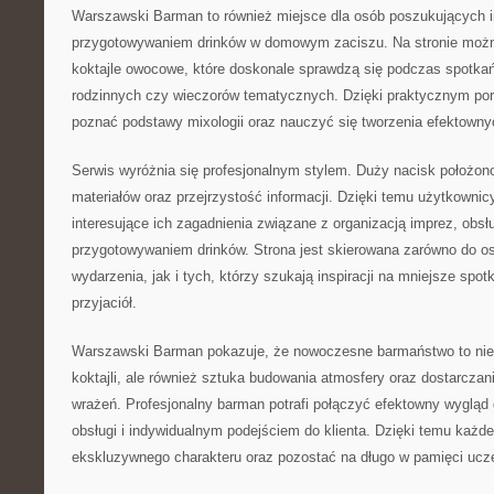
Warszawski Barman to również miejsce dla osób poszukujących i
przygotowywaniem drinków w domowym zaciszu. Na stronie moż
koktajle owocowe, które doskonale sprawdzą się podczas spotka
rodzinnych czy wieczorów tematycznych. Dzięki praktycznym p
poznać podstawy mixologii oraz nauczyć się tworzenia efektow
Serwis wyróżnia się profesjonalnym stylem. Duży nacisk położo
materiałów oraz przejrzystość informacji. Dzięki temu użytkown
interesujące ich zagadnienia związane z organizacją imprez, obsł
przygotowywaniem drinków. Strona jest skierowana zarówno do o
wydarzenia, jak i tych, którzy szukają inspiracji na mniejsze spot
przyjaciół.
Warszawski Barman pokazuje, że nowoczesne barmaństwo to nie
koktajli, ale również sztuka budowania atmosfery oraz dostarcza
wrażeń. Profesjonalny barman potrafi połączyć efektowny wygląd 
obsługi i indywidualnym podejściem do klienta. Dzięki temu każ
ekskluzywnego charakteru oraz pozostać na długo w pamięci ucz