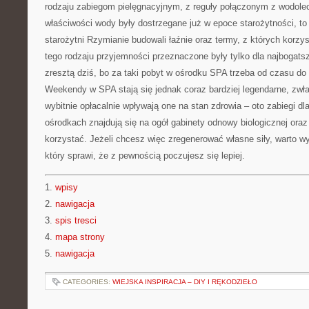
rodzaju zabiegom pielęgnacyjnym, z reguły połączonym z wodol
właściwości wody były dostrzegane już w epoce starożytności, t
starożytni Rzymianie budowali łaźnie oraz termy, z których korzy
tego rodzaju przyjemności przeznaczone były tylko dla najbogats
zresztą dziś, bo za taki pobyt w ośrodku SPA trzeba od czasu do
Weekendy w SPA stają się jednak coraz bardziej legendarne, zwł
wybitnie opłacalnie wpływają one na stan zdrowia – oto zabiegi dl
ośrodkach znajdują się na ogół gabinety odnowy biologicznej or
korzystać. Jeżeli chcesz więc zregenerować własne siły, warto wy
który sprawi, że z pewnością poczujesz się lepiej.
1.
wpisy
2.
nawigacja
3.
spis tresci
4.
mapa strony
5.
nawigacja
CATEGORIES:
WIEJSKA INSPIRACJA – DIY I RĘKODZIEŁO