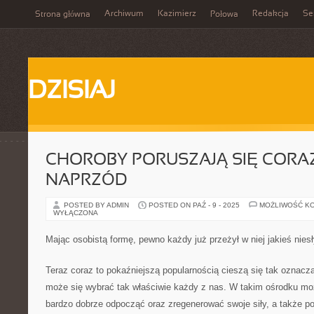
Archiwum
Kazimierz
Redakcja
Se
Strona główna
Połowa
DZISIAJ
CHOROBY PORUSZAJĄ SIĘ CORAZ
NAPRZÓD
POSTED BY ADMIN
POSTED ON PAŹ - 9 - 2025
MOŻLIWOŚĆ K
WYŁĄCZONA
Mając osobistą formę, pewno każdy już przeżył w niej jakieś nies
Teraz coraz to pokaźniejszą popularnością cieszą się tak oznacz
może się wybrać tak właściwie każdy z nas. W takim ośrodku m
bardzo dobrze odpocząć oraz zregenerować swoje siły, a także p