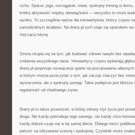
cichu. Spacer, joga, rozciąganie, rower, spokojny trening w domu
krótka aktywność między obowiązkami — wszystko to może budow
wyniku. To szczególnie ważne dla introwertyków, którzy często naj
samodzielnym działaniu. Na drarry.pl ruch staje się sposobem na 
męczącą rutyną.
Strona skupia się na tym, jak budować zdrowe nawyki bez wpada
zrobienia wszystkiego naraz. Introwertycy często wybierają głębs
drarry.pl proponuje rozwiązania oparte na poszanowaniu własnych 
w którym można przeczytać o tym, jak zacząć ćwiczyć bez stres
wyrzeczenia, ale o spokojny postęp. Takie podejście jest bliższe
regularność od chwilowego zrywu.
Drarry.pl to także przestrzeń, w której zdrowy styl życia jest prz
droga. Nie każdy potrzebuje tego samego, nie każdy chce trenow
każdy dobrze czuje się w tej samej diecie. Dlatego treści publik
patrzeć na odżywianie szerzej i spokojniej. Czytelnik może znale