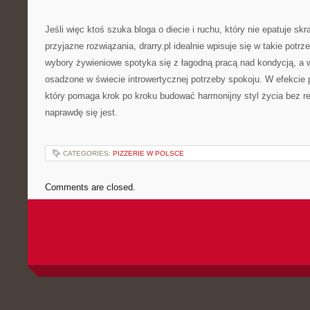
Jeśli więc ktoś szuka bloga o diecie i ruchu, który nie epatuje sk
przyjazne rozwiązania, drarry.pl idealnie wpisuje się w takie potrz
wybory żywieniowe spotyka się z łagodną pracą nad kondycją, a 
osadzone w świecie introwertycznej potrzeby spokoju. W efekcie p
który pomaga krok po kroku budować harmonijny styl życia bez r
naprawdę się jest.
CATEGORIES:
PIZZERIE W POLSCE
Comments are closed.