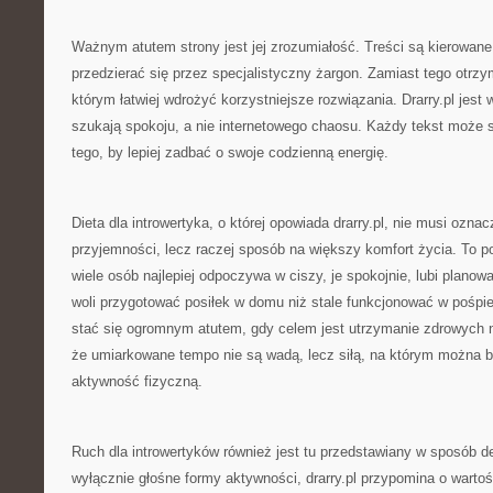
Ważnym atutem strony jest jej zrozumiałość. Treści są kierowane
przedzierać się przez specjalistyczny żargon. Zamiast tego otrzy
którym łatwiej wdrożyć korzystniejsze rozwiązania. Drarry.pl jest w
szukają spokoju, a nie internetowego chaosu. Każdy tekst może 
tego, by lepiej zadbać o swoje codzienną energię.
Dieta dla introwertyka, o której opowiada drarry.pl, nie musi ozna
przyjemności, lecz raczej sposób na większy komfort życia. To po
wiele osób najlepiej odpoczywa w ciszy, je spokojnie, lubi plano
woli przygotować posiłek w domu niż stale funkcjonować w pośpi
stać się ogromnym atutem, gdy celem jest utrzymanie zdrowych 
że umiarkowane tempo nie są wadą, lecz siłą, na którym można b
aktywność fizyczną.
Ruch dla introwertyków również jest tu przedstawiany w sposób d
wyłącznie głośne formy aktywności, drarry.pl przypomina o wartośc