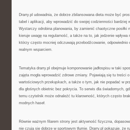
Drarry.pl udowadnia, że dobrze zbilansowana dieta może być prost
tabel i aplikacji, aby wprowadzić do swojej codzienności bardziej 
Wystarczy odrobina planowania, by zamienić chaotyczne posiłki
kieruje uwagę na regularność, a także na to, jak jedzenie wpływa n
którzy często mocniej odczuwają przebodźcowanie, odpowiednio 
realnym wsparciem.
Tematyka drarry.pl obejmuje komponowanie jadłospisu w taki spo
zajęta mogła wprowadzić zdrowe zmiany. Pojawiają się tu treści o
wartościowych przekąskach, a także o tym, jak nie popadać w prz
dla głośnych obietnic bez pokrycia. To serwis dla świadomych, gdz
temu czytelnik może odnaleźć tu klarowność, których często bra
modnych haseł.
Równie ważnym filarem strony jest aktywność fizyczna, dopasowa
nie czują się dobrze w sportowym tłumie. Drarry.pl pokazuje, że 