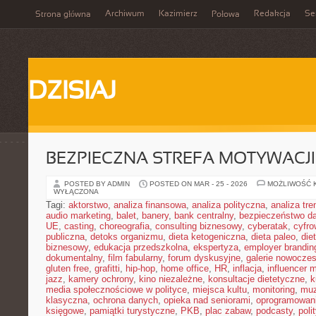
Archiwum
Kazimierz
Redakcja
Se
Strona główna
Połowa
DZISIAJ
BEZPIECZNA STREFA MOTYWACJI
POSTED BY ADMIN
POSTED ON MAR - 25 - 2026
MOŻLIWOŚĆ 
WYŁĄCZONA
Tagi:
aktorstwo
,
analiza finansowa
,
analiza polityczna
,
analiza tr
audio marketing
,
balet
,
banery
,
bank centralny
,
bezpieczeństwo d
UE
,
casting
,
choreografia
,
consulting biznesowy
,
cyberatak
,
cyfro
publiczna
,
detoks organizmu
,
dieta ketogeniczna
,
dieta paleo
,
die
biznesowy
,
edukacja przedszkolna
,
ekspertyza
,
employer brandin
dokumentalny
,
film fabularny
,
forum dyskusyjne
,
galerie nowocze
gluten free
,
grafitti
,
hip-hop
,
home office
,
HR
,
inflacja
,
influencer 
jazz
,
kamery ochrony
,
kino niezależne
,
konsultacje dietetyczne
,
k
media społecznościowe w polityce
,
miejsca kultu
,
monitoring
,
mu
klasyczna
,
ochrona danych
,
opieka nad seniorami
,
oprogramowan
księgowe
,
pamiątki turystyczne
,
PKB
,
plac zabaw
,
podcasty
,
poli