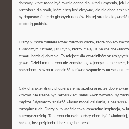
domowy, które mogą być równie cenne dla układu krążenia, jak i d
przesłanie dla osób, które chcą być aktywne, ale nie chcą zmienia
by dopasować się do głośnych trendów. Na tej stronie aktywność 
osobistą praktyką.
Drarry.pl może zainteresować zarówno osoby, które dopiero zacz
świadomym ruchem, jak i tych, którzy mają już pewne doświadcze
tematu bardziej dojrzale. To miejsce dla czytelników szukającyc
głową. Dzięki temu strona nie zamyka się w jednym schemacie, l
potrzebom. Można tu odnaleźć zarówno wsparcie w utrzymaniu regu
Cały charakter drarry.pl opiera się na przekonaniu, że dobre życ
kroków. Nie trzeba być miłośnikiem hałaśliwych wyzwań, by zadba
mądrze. Wystarczy znaleźć własny model działania, a następnie 
rozsądny ruch. Drarry.pl to właśnie taka kameralna inspiracja, w kt
autentycznością. To strona dla tych, którzy chcą żyć świadomiej
hałasu, bez pośpiechu i bez zbędnej presji.