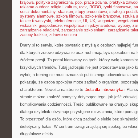
krajowa
,
polityka zagraniczna
,
pop
,
praca zdalna
,
praktyka zawo
reklama outdoor
,
religia i kultura
,
rock
,
RODO
,
rynki finansowe
,
sa
serial dokumentalny
,
skansen
,
stopy procentowe
,
strategia podat
systemy alarmowe
,
szkoła filmowa
,
szkolenia branżowe
,
sztuka u
taniec towarzyski
,
telekonferencje
,
UI
,
UX
,
weganizm
,
wegetarian
wskaźniki gospodarcze
,
współpraca międzynarodowa
,
wybory
,
za
zarządzanie relacjami
,
zarządzanie szkoleniami
,
zarządzanie tale
zasoby ludzkie
,
zdrowie seniora
Drarry.pl to serwis, które powstało z myślą o osobach najlepiej f
dla których zdrowe odżywianie oraz ruch mają być sposobem na 
źródłem presji. To portal kierowany do tych, którzy wolą kameral
krzykliwych trendów. Tutaj jadłospis nie jest przedstawiana jako k
wybór, a trening nie musi oznaczać publicznego udowadniania swoj
pokazuje, że osoba spokojna może zadbać o organizm, pozostaj
charakterem. Nowości na stronie to
Dieta dla Introwertyka
i Plano
stronie można znaleźć pomysły dotyczące tego, jak jeść zdrowiej
komplikowania codzienności. Treści publikowane na drarry.pl skup
dlatego czytelnik otrzymuje przystępne rozwiązania, które pomag
To przestrzeń dla osób, które chcą zadbać o siebie bez skrajności
dietetyczny hałas. W centrum uwagi znajdują się spokój, bo właśni
długofalowe efekty.