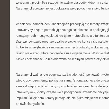
wywierania presji. To szczególnie ważne dla osób, które na co dz
Na drarry.pl zdrowie nie jest pokazane jako pokaz, lecz jako fun
W opisach, poradnikach i inspiracjach przewijają się tematy zwią
introwertycy często potrzebują szczególnej dbałości o spokojną g
rozsądny ruch mogą wspierać nie tylko metabolizm, ale także s
Drarry.pl pokazuje więc, że dbanie o siebie nie kończy się na tal
To także umiejętność szanowania własnych potrzeb, unikania ciąg
takich rozwiązań, które naprawdę służą organizmowi. Właśnie dla
bliska codzienności, a nie oderwana od realnych potrzeb czytelnik
Na drarry.pl ważną rolę odgrywa też świadomość, ponieważ trwałe 
wtedy, gdy rozumiemy, jak się ruszamy. Strona zachęca do uważ
zamiast ślepo podążać za tym, co chwilowo modne. To podejście 
introwertyków, którzy często wolą podejmować świadome decyzje
impulsu. Dzięki temu drarry.pl staje się nie tylko miejscem z por
po świecie żywienia.