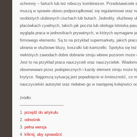
ochronny – fartuch lub też roboczy kombinezon. Przedstawiciele
muszą w sprawie ubioru podporządkować się regulaminowi oraz n
osobistych ulubionych ciuchach lub butach. Jednolity, służbowy 
placówkach cywilnych, takich jak poczta lub obsługa lotniska pa
wygląda praca w jednostkach prywatnych, w których wymagane j
firmowego elementu. Są to na przykład supermarkety, jakich pra
ubrania w służbowe bluzy, koszulki lub kamizelki. Spotyka się też
niektórych zawodach dobre dobranie stroju wbrew pozorom może 
Jest to na przykład praca nauczycieli oraz nauczycielek. Wiadom
obserwowani przez podopiecznych i każdy element stroju może 
krytyce. Najgorszą sytuacją jest popadnięcie w śmieszność, co
nauczycielski autorytet oraz niełatwo go w następnej kolejności 
źródło:
———————————
1.
przejdź do artykułu
2.
odnośnik
3.
pełna wersja
4.
kliknij, aby sprawdzić