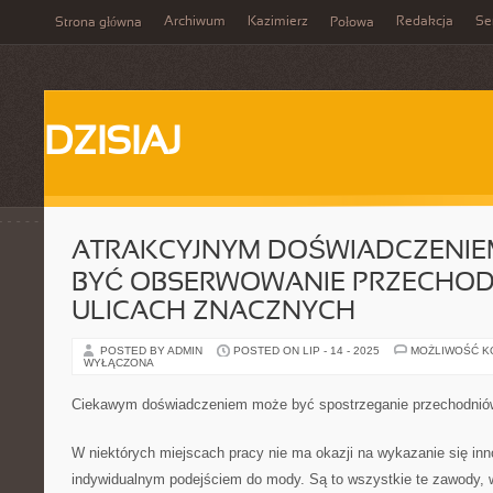
Archiwum
Kazimierz
Redakcja
Se
Strona główna
Połowa
DZISIAJ
ATRAKCYJNYM DOŚWIADCZENIE
BYĆ OBSERWOWANIE PRZECHO
ULICACH ZNACZNYCH
POSTED BY ADMIN
POSTED ON LIP - 14 - 2025
MOŻLIWOŚĆ 
WYŁĄCZONA
Ciekawym doświadczeniem może być spostrzeganie przechodniów 
W niektórych miejscach pracy nie ma okazji na wykazanie się i
indywidualnym podejściem do mody. Są to wszystkie te zawody, w 