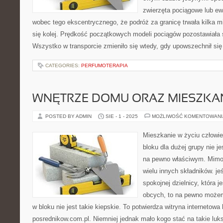
zwierzęta pociągowe lub ew
wobec tego ekscentrycznego, że podróż za granicę trwała kilka mi
się kolej. Prędkość początkowych modeli pociągów pozostawiała 
Wszystko w transporcie zmieniło się wtedy, gdy upowszechnił si
CATEGORIES:
PERFUMOTERAPIA
WNĘTRZE DOMU ORAZ MIESZKA
POSTED BY ADMIN
SIE - 1 - 2025
MOŻLIWOŚĆ KOMENTOWAN
Mieszkanie w życiu człowi
bloku dla dużej grupy nie 
na pewno właściwym. Mimo t
wielu innych składników. je
spokojnej dzielnicy, która j
obcych, to na pewno możem
w bloku nie jest takie kiepskie. To potwierdza witryna internetowa
posrednikow.com.pl. Niemniej jednak mało kogo stać na takie luk