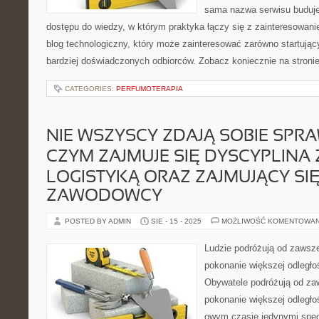
sama nazwa serwisu buduje
dostępu do wiedzy, w którym praktyka łączy się z zainteresowan
blog technologiczny, który może zainteresować zarówno startując
bardziej doświadczonych odbiorców. Zobacz koniecznie na stron
CATEGORIES:
PERFUMOTERAPIA
NIE WSZYSCY ZDAJĄ SOBIE SPRA
CZYM ZAJMUJE SIĘ DYSCYPLINA
LOGISTYKĄ ORAZ ZAJMUJĄCY SIĘ
ZAWODOWCY
POSTED BY ADMIN
SIE - 15 - 2025
MOŻLIWOŚĆ KOMENTOWA
Ludzie podróżują od zawsze
pokonanie większej odległoś
Obywatele podróżują od za
pokonanie większej odległo
owym czasie jedynymi specy