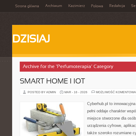
Archiwum
Kazimierz
Redakcja
Se
Strona główna
Połowa
DZISIAJ
Archive for the ‘Perfumoterapia’ Category
SMART HOME I IOT
POSTED BY ADMIN
MAR - 16 - 2026
MOŻLIWOŚĆ KOMENTOWA
Cyberhub.pl to innowacyjna 
pełni oddaje charakter wspó
miejsce stworzone dla osó
urządzenia cyfrowe, aplikac
także szeroko rozumiane c