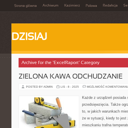
Archiwum
Kazimierz
Redakcja
Se
Strona główna
Połowa
DZISIAJ
Archive for the ‘ExcelRaport’ Category
ZIELONA KAWA ODCHUDZANIE
POSTED BY ADMIN
LIS - 8 - 2025
MOŻLIWOŚĆ KOMENTOWAN
Każde z urządzeń posiada 
przedsięwzięcia. Także ogr
to, w jakich warunkach mi
że w sytuacji, kiedy to jes
mieszkaniu trafna tempera