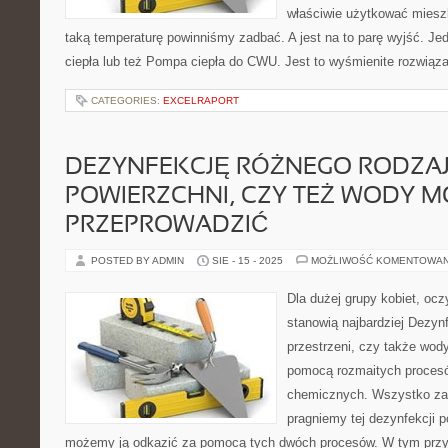
właściwie użytkować miesz
taką temperaturę powinniśmy zadbać. A jest na to parę wyjść. Je
ciepła lub też Pompa ciepła do CWU. Jest to wyśmienite rozwiąz
CATEGORIES:
EXCELRAPORT
DEZYNFEKCJĘ RÓŻNEGO RODZA
POWIERZCHNI, CZY TEŻ WODY 
PRZEPROWADZIĆ
POSTED BY ADMIN
SIE - 15 - 2025
MOŻLIWOŚĆ KOMENTOWA
Dla dużej grupy kobiet, ocz
stanowią najbardziej Dezyn
przestrzeni, czy także wod
pomocą rozmaitych procesó
chemicznych. Wszystko zale
pragniemy tej dezynfekcji p
możemy ją odkazić za pomocą tych dwóch procesów. W tym przy