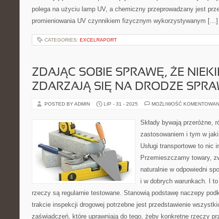
polega na użyciu lamp UV, a chemiczny przeprowadzany jest prze
promieniowania UV czynnikiem fizycznym wykorzystywanym […]
CATEGORIES:
EXCELRAPORT
ZDAJĄC SOBIE SPRAWĘ, ŻE NIEK
ZDARZAJĄ SIĘ NA DRODZE SPR
POSTED BY ADMIN
LIP - 31 - 2025
MOŻLIWOŚĆ KOMENTOWAN
Składy bywają przeróżne, ró
zastosowaniem i tym w jaki
Usługi transportowe to nic 
Przemieszczamy towary, zw
naturalnie w odpowiedni s
i w dobrych warunkach. I to
rzeczy są regularnie testowane. Stanowią podstawę naczepy pod
trakcie inspekcji drogowej potrzebne jest przedstawienie wszyst
zaświadczeń, które uprawniają do tego, żeby konkretne rzeczy prz