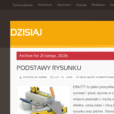
Archiwum
Kazimierz
Redakcja
Se
Strona główna
Połowa
DZISIAJ
Archive for 21 lutego, 2026
PODSTAWY RYSUNKU
POSTED BY ADMIN
LUT - 21 - 2026
MOŻLIWOŚĆ KOMENTOWA
Elfiki777 to pełen pomysłów
rysować i pisać ręcznie w 
miejsce powstało z myślą o
ołówka, cenią notes i chcą
rysunku oraz piśmie. Stron