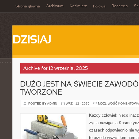
Archiwum
Kazimierz
Redakcja
Se
Strona główna
Połowa
DZISIAJ
Archive for 12 września, 2025
DUŻO JEST NA ŚWIECIE ZAWODÓW
TWORZONE
POSTED BY ADMIN
WRZ - 12 - 2025
MOŻLIWOŚĆ KOMENTOWA
Każdy człowiek nieco inac
życia nawigacja Kosmetycz
czasach odpowiednio nie wy
to przede wszystkim normal