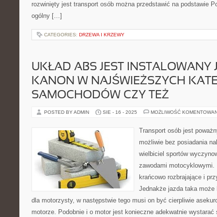
rozwinięty jest transport osób można przedstawić na podstawie Pol
ogólny […]
CATEGORIES:
DRZEWA I KRZEWY
UKŁAD ABS JEST INSTALOWANY 
KANON W NAJŚWIEŻSZYCH KAT
SAMOCHODÓW CZY TEŻ
POSTED BY ADMIN
SIE - 16 - 2025
MOŻLIWOŚĆ KOMENTOWA
Transport osób jest poważn
możliwie bez posiadania nal
wielbiciel sportów wyczyno
zawodami motocyklowymi. 
krańcowo rozbrajające i pr
Jednakże jazda taka może
dla motorzysty, w następstwie tego musi on być cierpliwie aseku
motorze. Podobnie i o motor jest konieczne adekwatnie wystarać s