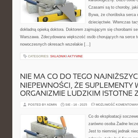
Czasami są to choroby, jak
Bywa, że choróbska serca 
dziecięctwie. Wtenczas tac
dokładną opieką doktora. Doktorem zajmującym się chorobami ser
Warszawa. Zdecydowana większość osób chorujących na serce to l
nowoczesnych okresach wszelakie […]
CATEGORIES:
SKŁADNIKI AKTYWNE
NIE MA CO DO TEGO NAJNIŻSZY
NIEPEWNOŚCI, ŻE SUPLEMENTY
ORGANIZMIE LUDZKIM ISTOTNE 
POSTED BY ADMIN
SIE - 16 - 2025
MOŻLIWOŚĆ KOMENTOWA
Co do eksploatacji soczew
zarówno osoba Żadne lecze
Jest to niemniej jednak ni