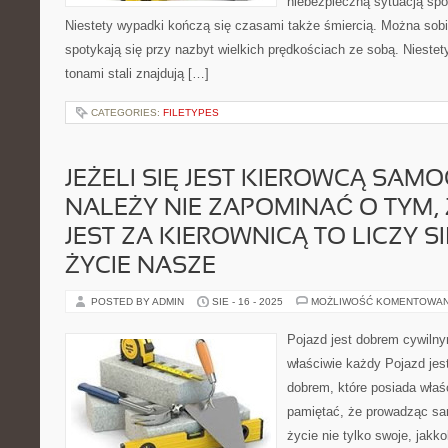
niebezpieczną sytuacją sp
Niestety wypadki kończą się czasami także śmiercią. Można sobie
spotykają się przy nazbyt wielkich prędkościach ze sobą. Niestet
tonami stali znajdują […]
CATEGORIES:
FILETYPES
JEŻELI SIĘ JEST KIEROWCĄ SA
NALEŻY NIE ZAPOMINAĆ O TYM, Ż
JEST ZA KIEROWNICĄ TO LICZY S
ŻYCIE NASZE
POSTED BY ADMIN
SIE - 16 - 2025
MOŻLIWOŚĆ KOMENTOWA
Pojazd jest dobrem cywiln
właściwie każdy Pojazd je
dobrem, które posiada właś
pamiętać, że prowadząc sa
życie nie tylko swoje, jakk