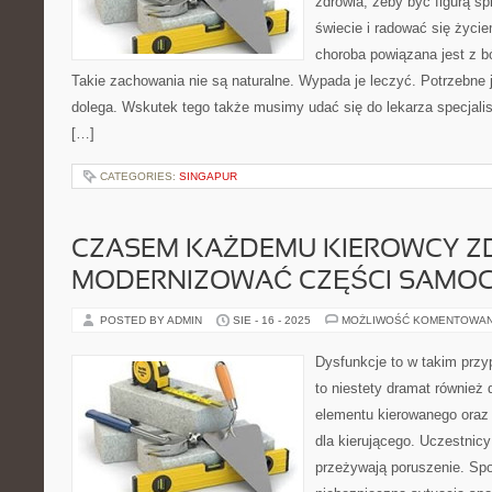
zdrowia, żeby być figurą s
świecie i radować się życie
choroba powiązana jest z bó
Takie zachowania nie są naturalne. Wypada je leczyć. Potrzebne 
dolega. Wskutek tego także musimy udać się do lekarza specjalis
[…]
CATEGORIES:
SINGAPUR
CZASEM KAŻDEMU KIEROWCY ZD
MODERNIZOWAĆ CZĘŚCI SAM
POSTED BY ADMIN
SIE - 16 - 2025
MOŻLIWOŚĆ KOMENTOWA
Dysfunkcje to w takim przyp
to niestety dramat również 
elementu kierowanego oraz
dla kierującego. Uczestnic
przeżywają poruszenie. Sp