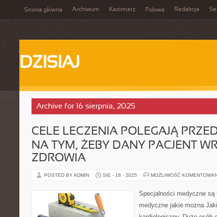
Archiwum
Kazimierz
Redakcja
Se
Strona główna
Połowa
DZISIAJ
Archive for 16 sierpnia, 2025
CELE LECZENIA POLEGAJĄ PRZE
NA TYM, ŻEBY DANY PACJENT W
ZDROWIA
POSTED BY ADMIN
SIE - 16 - 2025
MOŻLIWOŚĆ KOMENTOWA
Specjalności medyczne są t
medyczne jakie można Jakik
kardiologiczny. Dużo osób 