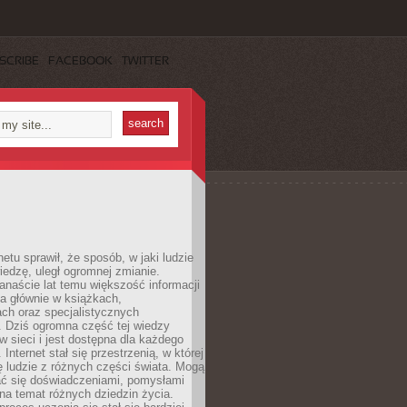
SCRIBE
FACEBOOK
TWITTER
netu sprawił, że sposób, w jaki ludzie
edzę, uległ ogromnej zmianie.
anaście lat temu większość informacji
a głównie w książkach,
ch oraz specjalistycznych
. Dziś ogromna część tej wiedzy
 w sieci i jest dostępna dla każdego
Internet stał się przestrzenią, w której
ę ludzie z różnych części świata. Mogą
ać się doświadczeniami, pomysłami
na temat różnych dziedzin życia.