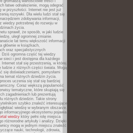
re gromadzą wartościowe treści i
ich łatwe odnalezienie, mogą odegrać
 w przyszłości. Internet nie jest już
zenią rozrywki. Dla wielu ludzi stał się
narzędziem zdobywania informacji,
raz wiedzy potrzebnej do rozwoju w
dzinach życia.
netu sprawił, że sposób, w jaki ludzie
edzę, uległ ogromnej zmianie.
anaście lat temu większość informacji
a głównie w książkach,
ch oraz specjalistycznych
. Dziś ogromna część tej wiedzy
 w sieci i jest dostępna dla każdego
Internet stał się przestrzenią, w której
ę ludzie z różnych części świata. Mogą
ać się doświadczeniami, pomysłami
na temat różnych dziedzin życia.
proces uczenia się stał się bardziej
namiczny. Coraz większą popularność
rwisy tematyczne, które skupiają się
ch zagadnieniach lub prezentują
lu różnych dziedzin. Takie strony
ytelnikom szybko znaleźć interesujące
 pogłębiać wiedzę w wybranym obszarze.
go informacyjnego ekosystemu pojawia
ortal wiedzy
który pełni rolę miejsca
 różnorodne artykuły i analizy. Dzięki
wnicy mogą w jednym miejscu znaleźć
tyczące nauki, technologii, zdrowia,