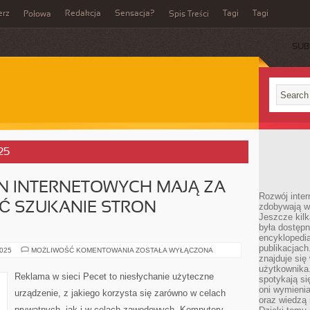
erz
Redakcja
Sensacja?
Tagi
Tagi
Połowa
Spis Treści
SUB
25
N INTERNETOWYCH MAJĄ ZA
Rozwój inter
Ć SZUKANIE STRON
zdobywają wi
Jeszcze kilk
była dostępn
encyklopedia
publikacjach
KATALOGI
2025
MOŻLIWOŚĆ KOMENTOWANIA
ZOSTAŁA WYŁĄCZONA
WITRYN
znajduje się
INTERNETOWYCH
użytkownika. 
MAJĄ
Reklama w sieci Pecet to niesłychanie użyteczne
spotykają si
ZA
ZADANIE
oni wymieni
urządzenie, z jakiego korzysta się zarówno w celach
UŁATWIĆ
oraz wiedzą 
SZUKANIE
prywatnych, jak i w celach zawodowych. Komputery