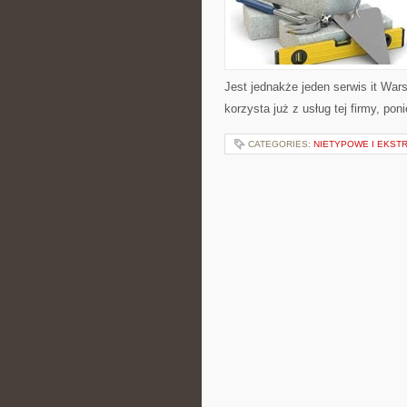
Jest jednakże jeden serwis it Wa
korzysta już z usług tej firmy, po
CATEGORIES:
NIETYPOWE I EKST