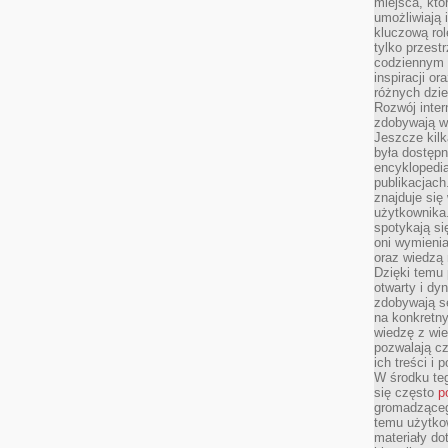
miejsca, któ
umożliwiają 
kluczową rolę
tylko przestr
codziennym 
inspiracji o
różnych dzie
Rozwój inter
zdobywają wi
Jeszcze kilk
była dostępn
encyklopedia
publikacjach
znajduje się
użytkownika. 
spotykają si
oni wymieni
oraz wiedzą 
Dzięki temu 
otwarty i dy
zdobywają se
na konkretny
wiedzę z wie
pozwalają cz
ich treści i
W środku te
się często
p
gromadzącego
temu użytko
materiały do