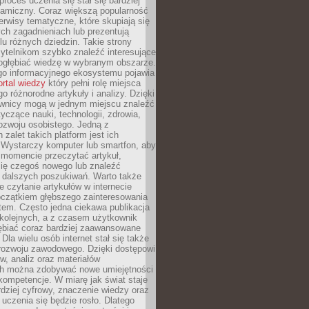
proces uczenia się stał się bardziej
namiczny. Coraz większą popularność
rwisy tematyczne, które skupiają się
ch zagadnieniach lub prezentują
lu różnych dziedzin. Takie strony
ytelnikom szybko znaleźć interesujące
 pogłębiać wiedzę w wybranym obszarze.
go informacyjnego ekosystemu pojawia
ortal wiedzy
który pełni rolę miejsca
 różnorodne artykuły i analizy. Dzięki
wnicy mogą w jednym miejscu znaleźć
tyczące nauki, technologii, zdrowia,
 rozwoju osobistego. Jedną z
 zalet takich platform jest ich
 Wystarczy komputer lub smartfon, aby
momencie przeczytać artykuł,
się czegoś nowego lub znaleźć
o dalszych poszukiwań. Warto także
 czytanie artykułów w internecie
czątkiem głębszego zainteresowania
em. Często jedna ciekawa publikacja
 kolejnych, a z czasem użytkownik
ębiać coraz bardziej zaawansowane
Dla wielu osób internet stał się także
rozwoju zawodowego. Dzięki dostępowi
w, analiz oraz materiałów
h można zdobywać nowe umiejętności
kompetencje. W miarę jak świat staje
rdziej cyfrowy, znaczenie wiedzy oraz
 uczenia się będzie rosło. Dlatego