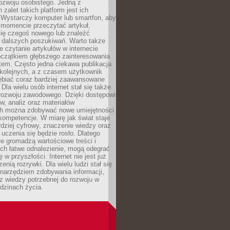
 rozwoju osobistego. Jedną z
 zalet takich platform jest ich
 Wystarczy komputer lub smartfon, aby
momencie przeczytać artykuł,
się czegoś nowego lub znaleźć
o dalszych poszukiwań. Warto także
 czytanie artykułów w internecie
czątkiem głębszego zainteresowania
em. Często jedna ciekawa publikacja
 kolejnych, a z czasem użytkownik
ębiać coraz bardziej zaawansowane
Dla wielu osób internet stał się także
rozwoju zawodowego. Dzięki dostępowi
w, analiz oraz materiałów
h można zdobywać nowe umiejętności
kompetencje. W miarę jak świat staje
rdziej cyfrowy, znaczenie wiedzy oraz
 uczenia się będzie rosło. Dlatego
re gromadzą wartościowe treści i
ich łatwe odnalezienie, mogą odegrać
 w przyszłości. Internet nie jest już
zenią rozrywki. Dla wielu ludzi stał się
narzędziem zdobywania informacji,
raz wiedzy potrzebnej do rozwoju w
dzinach życia.