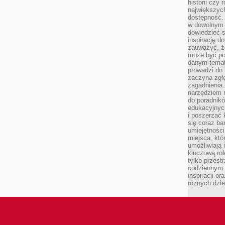
historii czy
największych
dostępność.
w dowolnym 
dowiedzieć 
inspirację d
zauważyć, że
może być po
danym temat
prowadzi do
zaczyna zgł
zagadnienia. 
narzędziem 
do poradnikó
edukacyjnyc
i poszerzać 
się coraz ba
umiejętności
miejsca, któ
umożliwiają 
kluczową rolę
tylko przestr
codziennym 
inspiracji o
różnych dzie