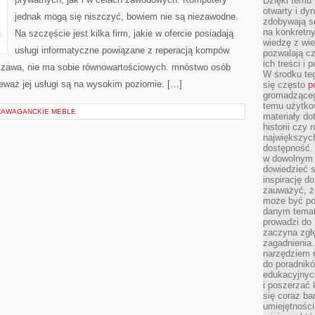
Dzięki temu 
STRON
INTERNETOWYCH
otwarty i dy
jednak mogą się niszczyć, bowiem nie są niezawodne.
zdobywają se
na konkretny
Na szczęście jest kilka firm, jakie w ofercie posiadają
wiedzę z wie
usługi informatyczne powiązane z reperacją kompów.
pozwalają cz
ich treści i
rszawa, nie ma sobie równowartościowych. mnóstwo osób
W środku te
nieważ jej usługi są na wysokim poziomie. […]
się często
p
gromadzącego
temu użytko
RAWAGANCKIE MEBLE
materiały do
historii czy
największych
dostępność.
w dowolnym 
dowiedzieć 
inspirację d
zauważyć, że
może być po
danym temat
prowadzi do
zaczyna zgł
zagadnienia. 
narzędziem 
do poradnikó
edukacyjnyc
i poszerzać 
się coraz ba
umiejętności